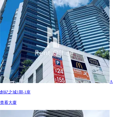
A
創紀之城1期-1座
查看大廈