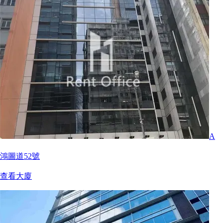
A
鴻圖道52號
查看大廈