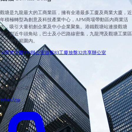
觀塘是九龍最大的工商業區，擁有全港最多工廈及商業大廈，近
年積極轉型為創意及科技產業中心，APM商場帶動區內商業活
力，吸引大量初創企業及中小企業聚集。港鐵觀塘站連接觀塘
線，鄰近牛頭角站，巴士及小巴路線密集，九龍灣及觀塘工業區
均在步行範圍內。
54
商業大廈
193
辦公室放盤
83
工廈放盤
32
共享辦公室
立即查詢
觀塘 · 193 辦公室放盤
30 分鐘內回覆
WhatsApp