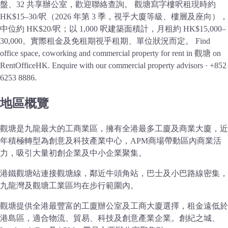
盤、32 共享辦公室，歡迎聯絡查詢。
觀塘寫字樓呎租現時約
HK$15–30/呎（2026 年第 3 季，視乎大廈等級、樓層及座向），
中位約 HK$20/呎；以 1,000 呎建築面積計，月租約 HK$15,000–
30,000。實際租金及免租期視乎租期、單位狀況而定。
Find
office space, coworking and commercial property for rent in 觀塘 on
RentOfficeHK. Enquire with our commercial property advisors · +852
6253 8886.
地區概覽
觀塘是九龍最大的工商業區，擁有全港最多工廈及商業大廈，近
年積極轉型為創意及科技產業中心，APM商場帶動區內商業活
力，吸引大量初創企業及中小企業聚集。
港鐵觀塘站連接觀塘線，鄰近牛頭角站，巴士及小巴路線密集，
九龍灣及觀塘工業區均在步行範圍內。
觀塘提供全港最豐富的工廈辦公室及工商大廈選擇，租金遠低於
港島區，適合物流、貿易、科技及創意產業企業。創紀之城、