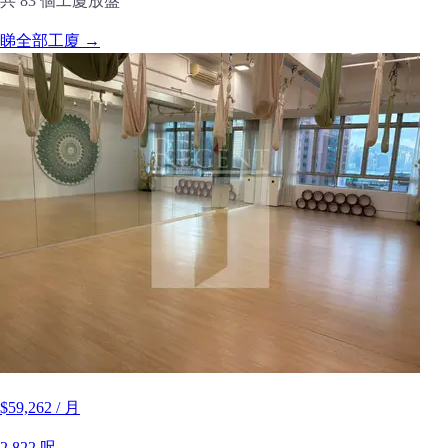
共 83 個工廈放盤
睇全部工廈 →
$59,262 / 月
2,822 呎