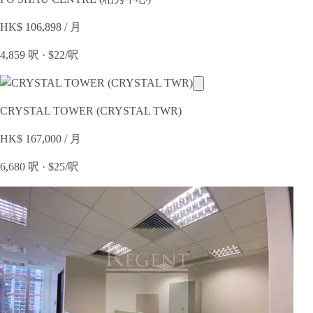
HK$ 106,898
/ 月
4,859 呎 ·
$22/呎
CRYSTAL TOWER (CRYSTAL TWR)
HK$ 167,000
/ 月
6,680 呎 ·
$25/呎