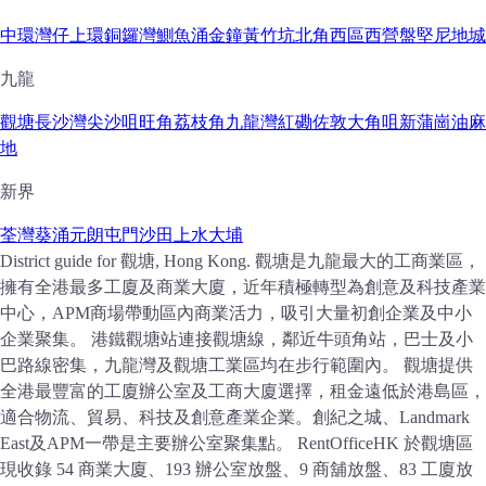
中環
灣仔
上環
銅鑼灣
鰂魚涌
金鐘
黃竹坑
北角
西區
西營盤
堅尼地城
九龍
觀塘
長沙灣
尖沙咀
旺角
荔枝角
九龍灣
紅磡
佐敦
大角咀
新蒲崗
油麻
地
新界
荃灣
葵涌
元朗
屯門
沙田
上水
大埔
District guide for 觀塘, Hong Kong. 觀塘是九龍最大的工商業區，
擁有全港最多工廈及商業大廈，近年積極轉型為創意及科技產業
中心，APM商場帶動區內商業活力，吸引大量初創企業及中小
企業聚集。 港鐵觀塘站連接觀塘線，鄰近牛頭角站，巴士及小
巴路線密集，九龍灣及觀塘工業區均在步行範圍內。 觀塘提供
全港最豐富的工廈辦公室及工商大廈選擇，租金遠低於港島區，
適合物流、貿易、科技及創意產業企業。創紀之城、Landmark
East及APM一帶是主要辦公室聚集點。 RentOfficeHK 於觀塘區
現收錄 54 商業大廈、193 辦公室放盤、9 商舖放盤、83 工廈放