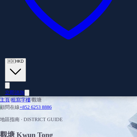
🇭🇰
HKD
立即諮詢
主頁
/
租寫字樓
/
觀塘
顧問在線
+852 6253 8886
地區指南
· DISTRICT GUIDE
觀塘
Kwun Tong