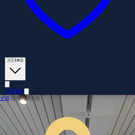
🇭🇰
HKD
立即諮詢
主頁
›
服務式辦公室