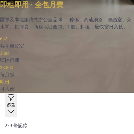
即租即用 · 全包月費
國際及本地服務式辦公室品牌 — 傢俬、高速網絡、會議室、茶
水間、接待員、商務地址全包。1 個月起租，最快當日入伙。
632
共享辦公室
1 mo+
彈性租期
$3,800
每月起
即日
可入伙
篩選
279
條記錄