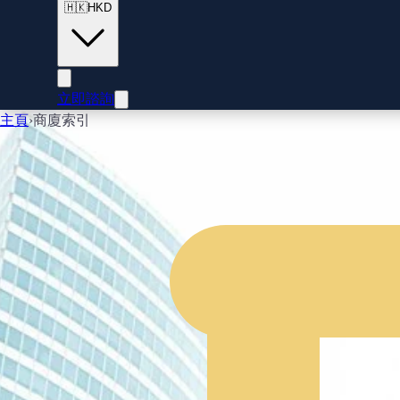
🇭🇰
HKD
立即諮詢
主頁
›
商廈索引