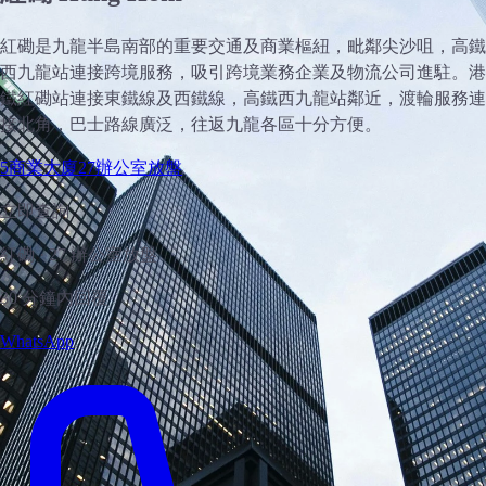
紅磡是九龍半島南部的重要交通及商業樞紐，毗鄰尖沙咀，高鐵
西九龍站連接跨境服務，吸引跨境業務企業及物流公司進駐。港
鐵紅磡站連接東鐵線及西鐵線，高鐵西九龍站鄰近，渡輪服務連
接北角，巴士路線廣泛，往返九龍各區十分方便。
5
商業大廈
27
辦公室放盤
立即查詢
紅磡 · 27 辦公室放盤
30 分鐘內回覆
WhatsApp