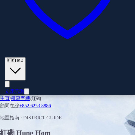
🇭🇰
HKD
立即諮詢
主頁
/
租寫字樓
/
紅磡
顧問在線
+852 6253 8886
地區指南
· DISTRICT GUIDE
紅磡
Hung Hom