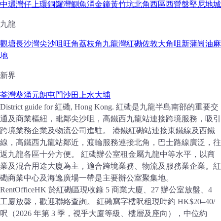
中環
灣仔
上環
銅鑼灣
鰂魚涌
金鐘
黃竹坑
北角
西區
西營盤
堅尼地城
九龍
觀塘
長沙灣
尖沙咀
旺角
荔枝角
九龍灣
紅磡
佐敦
大角咀
新蒲崗
油麻
地
新界
荃灣
葵涌
元朗
屯門
沙田
上水
大埔
District guide for 紅磡, Hong Kong. 紅磡是九龍半島南部的重要交
通及商業樞紐，毗鄰尖沙咀，高鐵西九龍站連接跨境服務，吸引
跨境業務企業及物流公司進駐。 港鐵紅磡站連接東鐵線及西鐵
線，高鐵西九龍站鄰近，渡輪服務連接北角，巴士路線廣泛，往
返九龍各區十分方便。 紅磡辦公室租金屬九龍中等水平，以商
業及混合用途大廈為主，適合跨境業務、物流及服務業企業。紅
磡商業中心及海逸廣場一帶是主要辦公室聚集地。
RentOfficeHK 於紅磡區現收錄 5 商業大廈、27 辦公室放盤、4
工廈放盤，歡迎聯絡查詢。
紅磡寫字樓呎租現時約 HK$20–40/
呎（2026 年第 3 季，視乎大廈等級、樓層及座向），中位約