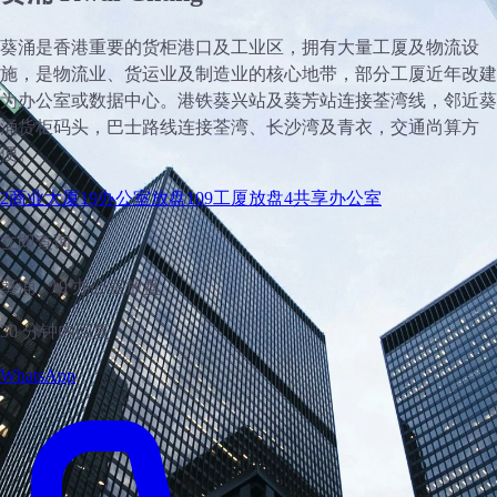
葵涌是香港重要的货柜港口及工业区，拥有大量工厦及物流设
施，是物流业、货运业及制造业的核心地带，部分工厦近年改建
为办公室或数据中心。港铁葵兴站及葵芳站连接荃湾线，邻近葵
涌货柜码头，巴士路线连接荃湾、长沙湾及青衣，交通尚算方
便。
2
商业大厦
19
办公室放盘
109
工厦放盘
4
共享办公室
立即查询
葵涌 · 19 办公室放盘
30 分钟内回复
WhatsApp