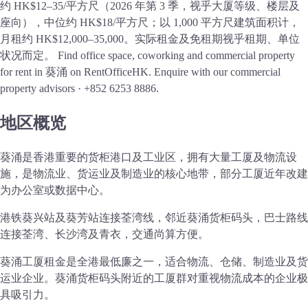
约 HK$12–35/平方尺（2026 年第 3 季，视乎大厦等级、楼层及
座向），中位约 HK$18/平方尺；以 1,000 平方尺建筑面积计，
月租约 HK$12,000–35,000。实际租金及免租期视乎租期、单位
状况而定。
Find office space, coworking and commercial property
for rent in 葵涌 on RentOfficeHK. Enquire with our commercial
property advisors · +852 6253 8886.
地区概览
葵涌是香港重要的货柜港口及工业区，拥有大量工厦及物流设
施，是物流业、货运业及制造业的核心地带，部分工厦近年改建
为办公室或数据中心。
港铁葵兴站及葵芳站连接荃湾线，邻近葵涌货柜码头，巴士路线
连接荃湾、长沙湾及青衣，交通尚算方便。
葵涌工厦租金是全港最低廉之一，适合物流、仓储、制造业及货
运业企业。葵涌货柜码头附近的工厦群对重视物流成本的企业极
具吸引力。