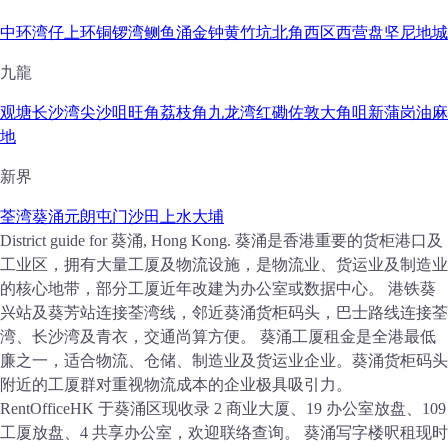
中环
湾仔
上环
铜锣湾
鲗鱼涌
金钟
黄竹坑
北角
西区
西营盘
坚尼地城
九龍
观塘
长沙湾
尖沙咀
旺角
荔枝角
九龙湾
红磡
佐敦
大角咀
新蒲岗
油麻
地
新界
荃湾
葵涌
元朗
屯门
沙田
上水
大埔
District guide for 葵涌, Hong Kong. 葵涌是香港重要的货柜港口及
工业区，拥有大量工厦及物流设施，是物流业、货运业及制造业
的核心地带，部分工厦近年改建为办公室或数据中心。 港铁葵
兴站及葵芳站连接荃湾线，邻近葵涌货柜码头，巴士路线连接荃
湾、长沙湾及青衣，交通尚算方便。 葵涌工厦租金是全港最低
廉之一，适合物流、仓储、制造业及货运业企业。葵涌货柜码头
附近的工厦群对重视物流成本的企业极具吸引力。
RentOfficeHK 于葵涌区现收录 2 商业大厦、19 办公室放盘、109
工厦放盘、4 共享办公室，欢迎联络查询。
葵涌写字楼呎租现时