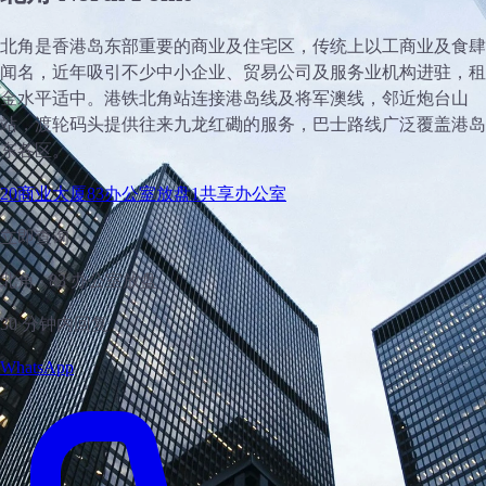
北角是香港岛东部重要的商业及住宅区，传统上以工商业及食肆
闻名，近年吸引不少中小企业、贸易公司及服务业机构进驻，租
金水平适中。港铁北角站连接港岛线及将军澳线，邻近炮台山
站，渡轮码头提供往来九龙红磡的服务，巴士路线广泛覆盖港岛
东各区。
20
商业大厦
83
办公室放盘
1
共享办公室
立即查询
北角 · 83 办公室放盘
30 分钟内回复
WhatsApp