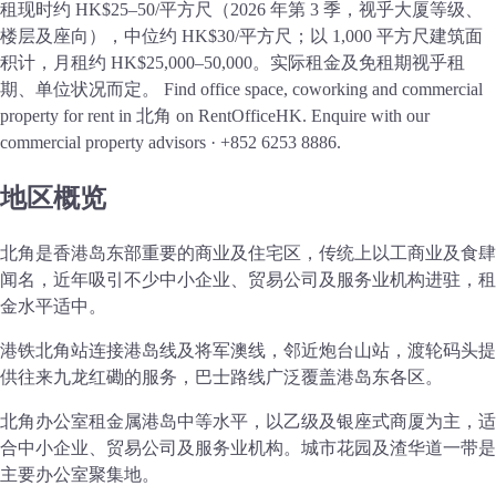
租现时约 HK$25–50/平方尺（2026 年第 3 季，视乎大厦等级、
楼层及座向），中位约 HK$30/平方尺；以 1,000 平方尺建筑面
积计，月租约 HK$25,000–50,000。实际租金及免租期视乎租
期、单位状况而定。
Find office space, coworking and commercial
property for rent in 北角 on RentOfficeHK. Enquire with our
commercial property advisors · +852 6253 8886.
地区概览
北角是香港岛东部重要的商业及住宅区，传统上以工商业及食肆
闻名，近年吸引不少中小企业、贸易公司及服务业机构进驻，租
金水平适中。
港铁北角站连接港岛线及将军澳线，邻近炮台山站，渡轮码头提
供往来九龙红磡的服务，巴士路线广泛覆盖港岛东各区。
北角办公室租金属港岛中等水平，以乙级及银座式商厦为主，适
合中小企业、贸易公司及服务业机构。城市花园及渣华道一带是
主要办公室聚集地。