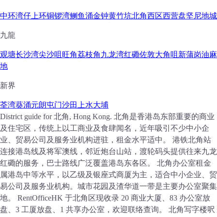
中环
湾仔
上环
铜锣湾
鲗鱼涌
金钟
黄竹坑
北角
西区
西营盘
坚尼地城
九龍
观塘
长沙湾
尖沙咀
旺角
荔枝角
九龙湾
红磡
佐敦
大角咀
新蒲岗
油麻
地
新界
荃湾
葵涌
元朗
屯门
沙田
上水
大埔
District guide for 北角, Hong Kong. 北角是香港岛东部重要的商业
及住宅区，传统上以工商业及食肆闻名，近年吸引不少中小企
业、贸易公司及服务业机构进驻，租金水平适中。 港铁北角站
连接港岛线及将军澳线，邻近炮台山站，渡轮码头提供往来九龙
红磡的服务，巴士路线广泛覆盖港岛东各区。 北角办公室租金
属港岛中等水平，以乙级及银座式商厦为主，适合中小企业、贸
易公司及服务业机构。城市花园及渣华道一带是主要办公室聚集
地。 RentOfficeHK 于北角区现收录 20 商业大厦、83 办公室放
盘、3 工厦放盘、1 共享办公室，欢迎联络查询。
北角写字楼呎