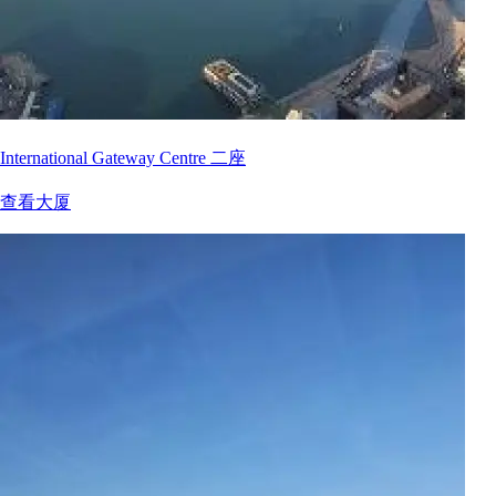
International Gateway Centre 二座
查看大厦