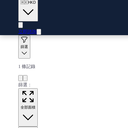
🇭🇰
HKD
立即諮詢
篩選
1
條記錄
篩選：
全部面積