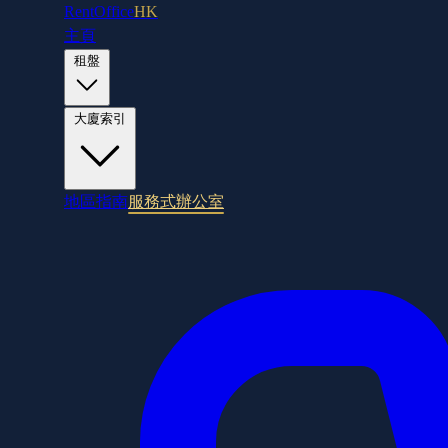
RentOffice
HK
主頁
租盤
大廈索引
地區指南
服務式辦公室