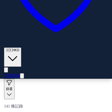
🇭🇰
HKD
立即諮詢
篩選
141
條記錄