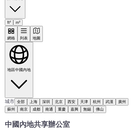
ft²
m²
網格
列表
地圖
地區
中國內地
城市
全部
上海
深圳
北京
西安
天津
杭州
武漢
廣州
蘇州
南京
成都
南通
重慶
嘉興
無錫
佛山
中國內地共享辦公室