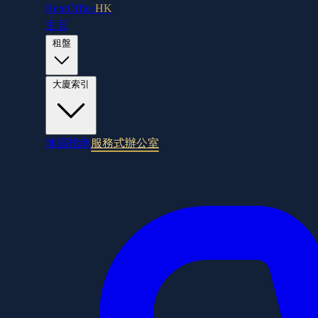
RentOffice
HK
主頁
租盤
大廈索引
地區指南
服務式辦公室