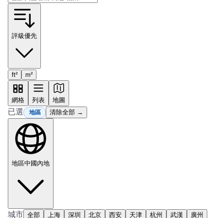
評級優先
ft²
m²
網格
列表
地圖
已選
清除全部 →
地區
地區
中國內地
城市
全部
上海
深圳
北京
西安
天津
杭州
武漢
廣州