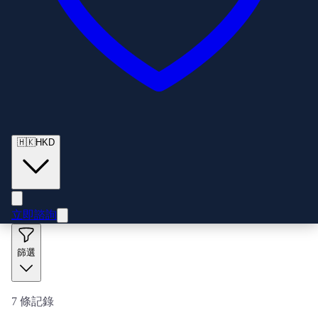
🇭🇰
HKD
立即諮詢
篩選
7
條記錄