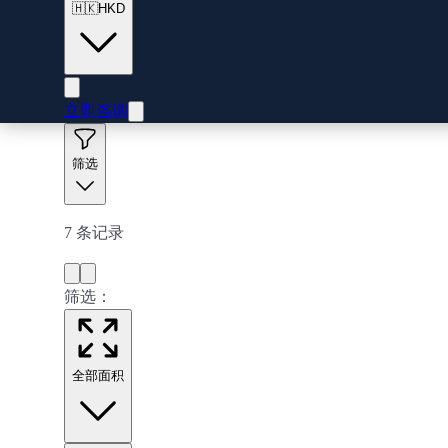
🇭🇰
HKD
立即咨询
筛选
7
条记录
筛选：
全部面积