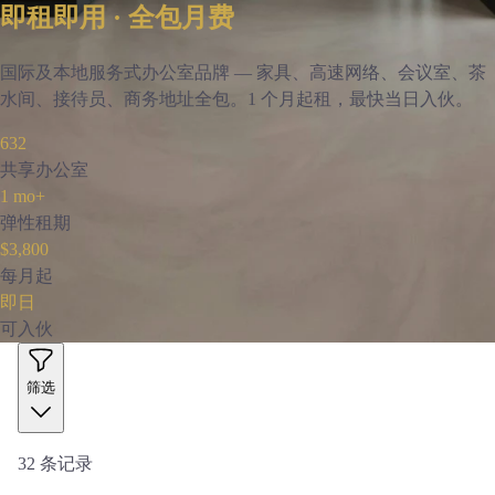
即租即用 · 全包月费
国际及本地服务式办公室品牌 — 家具、高速网络、会议室、茶
水间、接待员、商务地址全包。1 个月起租，最快当日入伙。
632
共享办公室
1 mo+
弹性租期
$3,800
每月起
即日
可入伙
筛选
32
条记录