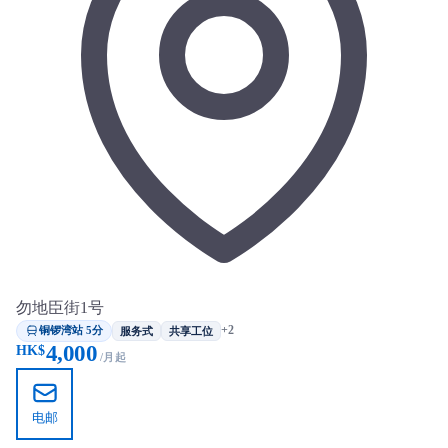
勿地臣街1号
铜锣湾站 5分
+2
服务式
共享工位
4,000
HK$
/月起
电邮