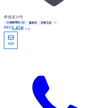
希慎道10号
铜锣湾站 3分
+2
服务式
共享工位
3,450
HK$
/月起
电邮