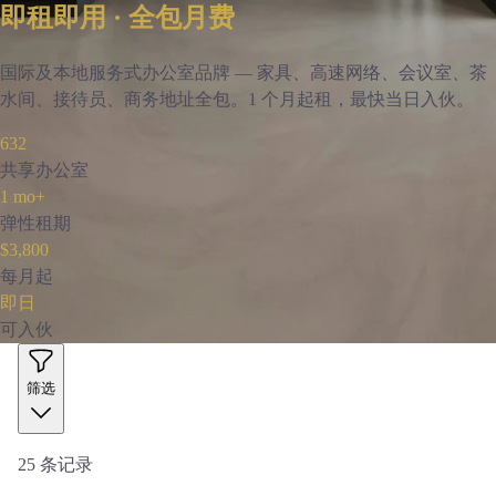
即租即用 · 全包月费
国际及本地服务式办公室品牌 — 家具、高速网络、会议室、茶
水间、接待员、商务地址全包。1 个月起租，最快当日入伙。
632
共享办公室
1 mo+
弹性租期
$3,800
每月起
即日
可入伙
筛选
25
条记录