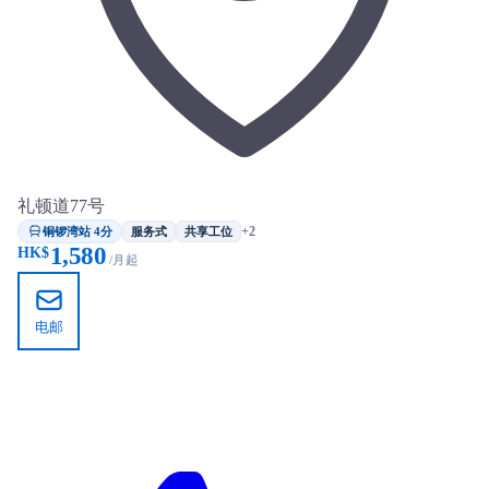
礼顿道77号
铜锣湾站 4分
+2
服务式
共享工位
1,580
HK$
/月起
电邮