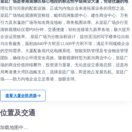
皇廷广场是香港观塘区核心地段的标志性甲级商业大厦，凭借优越的地
理位置与完善的配套设施，正成为内地企业来港拓展业务的理想之选。
皇廷广场地处观塘商贸枢纽，毗邻四洲集团中心、建生商业中心、万有
引力及东瀛游广场等知名商业地标，商务氛围浓厚。从皇廷广场步行至
港铁观塘站仅需约8分钟，交通便捷，轻松连接港九新界各地，极大提升
企业运营效率。 皇廷广场为分散业权设计，提供灵活的写字楼单位出租
与出售服务，面积由840平方呎至12,600平方呎不等，满足不同规模企业
的空间需求。大厦配备现代化电梯系统、智能安防管理及专业物业管理
团队，确保办公环境安全高效。随着观塘转型为新兴商业中心，皇廷广
场的商业价值持续攀升，投资潜力显著。无论是设立香港总部，还是布
局粤港澳大湾区战略支点，选择皇廷广场，即是抢占发展先机。皇廷广
场——助力内地企业立足香港，放眼全球。
查看大厦全部房源
位置及交通
加载地图中…