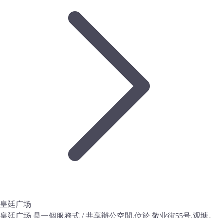
皇廷广场
皇廷广场 是一個服務式 / 共享辦公空間,位於 敬业街55号,观塘。