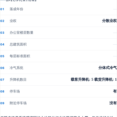
SPECIFICATIONS
落成年份
—
01
业权
分散业权
02
办公室楼层数量
—
03
总建筑面积
—
04
每层标准面积
—
05
冷气系统
分体式冷气
06
升降机数目
载客升降机: 5 载货升降机: 1
07
停车场
有
08
附近停车场
没有
09