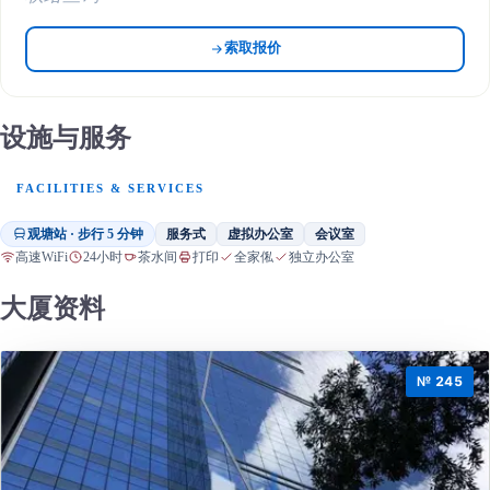
索取报价
设施与服务
FACILITIES & SERVICES
观塘站 · 步行 5 分钟
服务式
虚拟办公室
会议室
高速WiFi
24小时
茶水间
打印
全家俬
独立办公室
大厦资料
№ 245