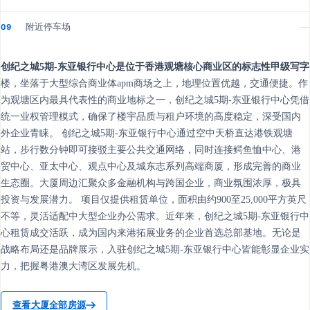
附近停车场
—
09
创纪之城5期-东亚银行中心是位于香港观塘核心商业区的标志性甲级写字
楼，坐落于大型综合商业体apm商场之上，地理位置优越，交通便捷。作
为观塘区内最具代表性的商业地标之一，创纪之城5期-东亚银行中心凭借
统一业权管理模式，确保了楼宇品质与租户环境的高度稳定，深受国内
外企业青睐。 创纪之城5期-东亚银行中心通过空中天桥直达港铁观塘
站，步行数分钟即可接驳主要公共交通网络，同时连接鳄鱼恤中心、港
贸中心、亚太中心、观点中心及城东志系列高端商厦，形成完善的商业
生态圈。大厦周边汇聚众多金融机构与跨国企业，商业氛围浓厚，极具
投资与发展潜力。 项目仅提供租赁单位，面积由约900至25,000平方英尺
不等，灵活适配中大型企业办公需求。近年来，创纪之城5期-东亚银行中
心租赁成交活跃，成为国内来港拓展业务的企业首选总部基地。无论是
战略布局还是品牌展示，入驻创纪之城5期-东亚银行中心皆能彰显企业实
力，把握粤港澳大湾区发展先机。
查看大厦全部房源