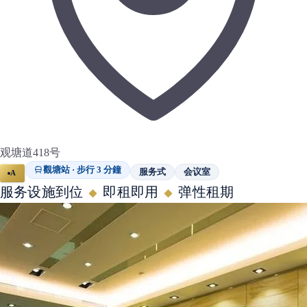
观塘道418号
觀塘站 · 步行 3 分鐘
服务式
会议室
A
服务设施到位
即租即用
弹性租期
◆
◆