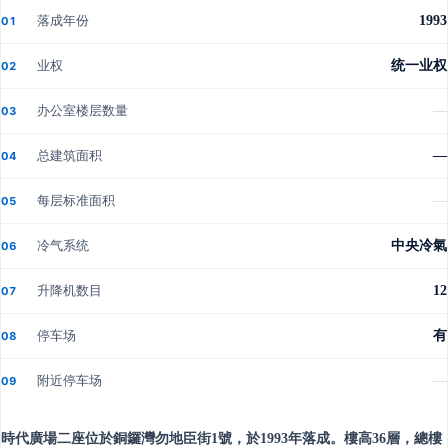
落成年份
1993
01
业权
统一业权
02
办公室楼层数量
—
03
总建筑面积
—
04
每层标准面积
—
05
冷气系统
中央冷氣
06
升降机数目
12
07
停车场
有
08
附近停车场
—
09
時代廣場二座位於銅鑼灣勿地臣街1號，於1993年落成。樓高36層，總樓