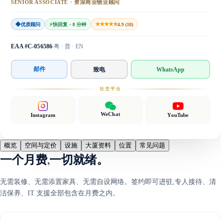
SENIOR ASSOCIATE · 资深商业物业顾问
◆
★★★★★
优质顾问
⚡
快回复 · 8 分钟
4.9 (18)
EAA #C-056586
粤 · 普 · EN
邮件
致电
WhatsApp
社交平台
WeChat
Instagram
YouTube
概览
空间与定价
设施
大厦资料
位置
常见问题
一个月费,一切就绪。
无需装修、无需添置家具、无需自设网络。签约即可进驻,专人接待、清
洁保养、IT 支援全部包含在月费之内。