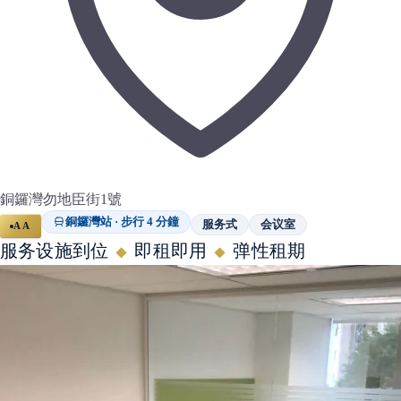
銅鑼灣勿地臣街1號
銅鑼灣站 · 步行 4 分鐘
服务式
会议室
AA
服务设施到位
即租即用
弹性租期
◆
◆