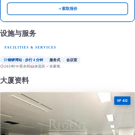
索取报价
设施与服务
FACILITIES & SERVICES
铜锣湾站 · 步行 4 分钟
服务式
会议室
24小时
茶水间
休息区
全家俬
大厦资料
№ 40