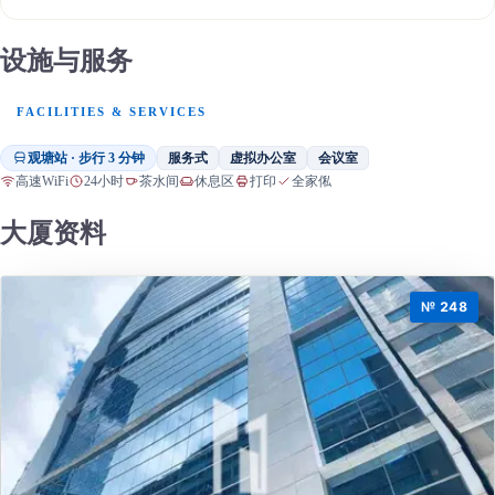
设施与服务
FACILITIES & SERVICES
观塘站 · 步行 3 分钟
服务式
虚拟办公室
会议室
高速WiFi
24小时
茶水间
休息区
打印
全家俬
大厦资料
№ 248