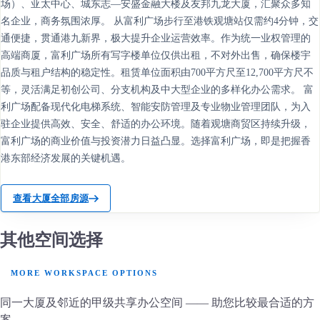
场）、亚太中心、城东志—安盛金融大楼及友邦九龙大厦，汇聚众多知
名企业，商务氛围浓厚。 从富利广场步行至港铁观塘站仅需约4分钟，交
通便捷，贯通港九新界，极大提升企业运营效率。作为统一业权管理的
高端商厦，富利广场所有写字楼单位仅供出租，不对外出售，确保楼宇
品质与租户结构的稳定性。租赁单位面积由700平方尺至12,700平方尺不
等，灵活满足初创公司、分支机构及中大型企业的多样化办公需求。 富
利广场配备现代化电梯系统、智能安防管理及专业物业管理团队，为入
驻企业提供高效、安全、舒适的办公环境。随着观塘商贸区持续升级，
富利广场的商业价值与投资潜力日益凸显。选择富利广场，即是把握香
港东部经济发展的关键机遇。
查看大厦全部房源
其他空间选择
MORE WORKSPACE OPTIONS
同一大厦及邻近的甲级共享办公空间 —— 助您比较最合适的方
案。