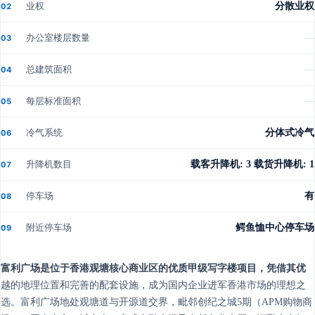
业权
分散业权
02
办公室楼层数量
—
03
总建筑面积
—
04
每层标准面积
—
05
冷气系统
分体式冷气
06
升降机数目
载客升降机: 3 载货升降机: 1
07
停车场
有
08
附近停车场
鳄鱼恤中心停车场
09
富利广场是位于香港观塘核心商业区的优质甲级写字楼项目，凭借其优
越的地理位置和完善的配套设施，成为国内企业进军香港市场的理想之
选。富利广场地处观塘道与开源道交界，毗邻创纪之城5期（APM购物商