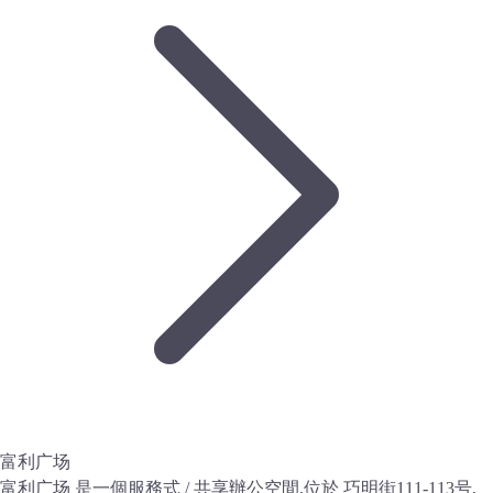
富利广场
富利广场 是一個服務式 / 共享辦公空間,位於 巧明街111-113号,