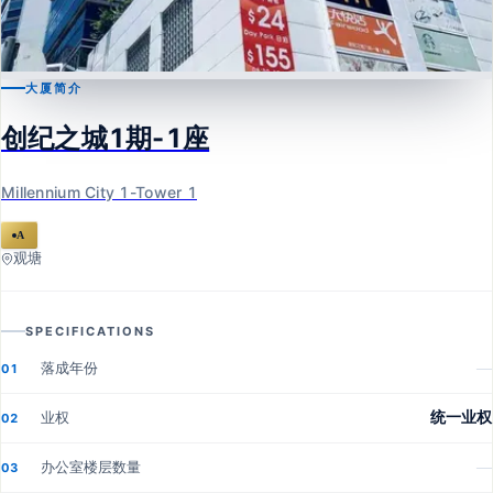
大厦简介
观塘
创纪之城1期-1座
创纪之城1期-1座
Millennium City 1-Tower 1
Millennium City 1-Tower 1
A
观塘
SPECIFICATIONS
落成年份
—
01
业权
统一业权
02
办公室楼层数量
—
03