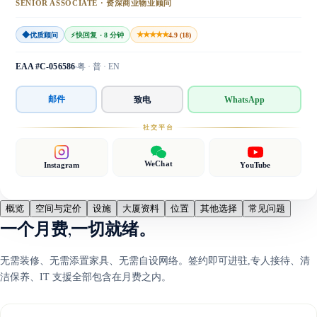
SENIOR ASSOCIATE · 资深商业物业顾问
◆
★★★★★
优质顾问
⚡
快回复 · 8 分钟
4.9 (18)
EAA #C-056586
粤 · 普 · EN
邮件
致电
WhatsApp
社交平台
WeChat
Instagram
YouTube
概览
空间与定价
设施
大厦资料
位置
其他选择
常见问题
一个月费,一切就绪。
无需装修、无需添置家具、无需自设网络。签约即可进驻,专人接待、清
洁保养、IT 支援全部包含在月费之内。