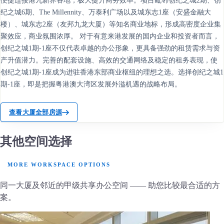
便捷连接港九新界各地，极大提升商务效率。项目毗邻创纪之城2期、创
纪之城6期、The Millennity、万泰利广场以及城东志1座（安盛金融大
楼）、城东志2座（友邦九龙大厦）等知名商业地标，形成高密度企业集
聚效应，商业氛围浓厚。 对于有意来港发展的国内企业和投资者而言，
创纪之城1期-1座不仅代表卓越的办公形象，更具备强劲的租赁需求与资
产升值潜力。完善的配套设施、高效的交通网络及稳定的租务表现，使
创纪之城1期-1座成为进驻香港东部商业枢纽的理想之选。选择创纪之城1
期-1座，即是把握粤港澳大湾区发展外溢机遇的战略布局。
查看大厦全部房源
其他空间选择
MORE WORKSPACE OPTIONS
同一大厦及邻近的甲级共享办公空间 —— 助您比较最合适的方
案。