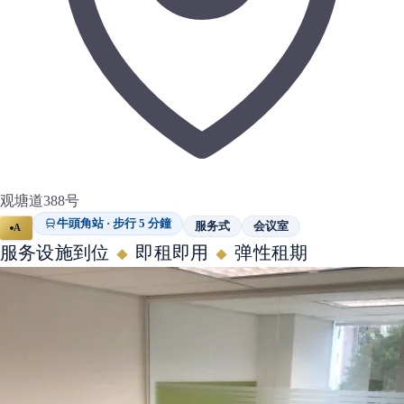
观塘道388号
牛頭角站 · 步行 5 分鐘
服务式
会议室
A
服务设施到位
即租即用
弹性租期
◆
◆