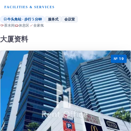
FACILITIES & SERVICES
牛头角站 · 步行 5 分钟
服务式
会议室
茶水间
休息区
全家俬
大厦资料
№ 19