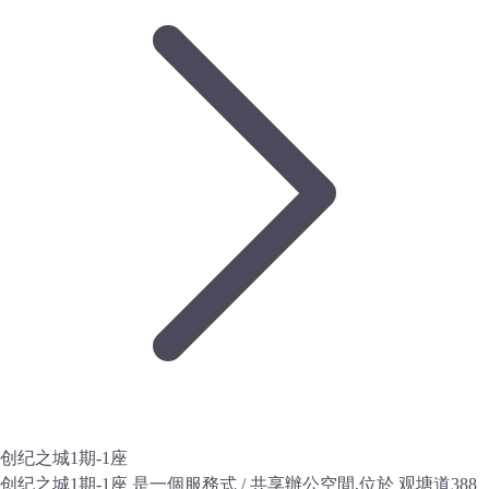
创纪之城1期-1座
创纪之城1期-1座 是一個服務式 / 共享辦公空間,位於 观塘道388