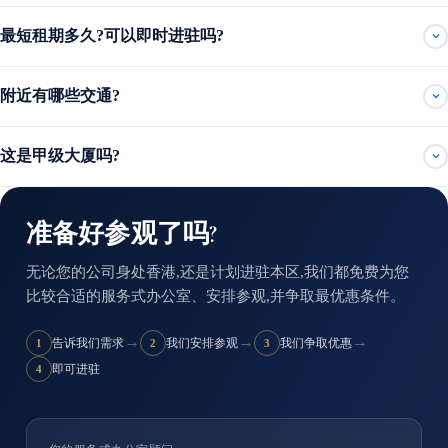
最短租期多久?可以即时进驻吗?
附近有哪些交通?
这是甲级大厦吗?
准备好参观了吗?
无论您的公司身处香港,还是计划进驻本区,我们都免费为您
比较合适的服务式办公室、安排参观,并争取最优惠条件。
→
→
→
告诉我们需求
我们安排参观
我们争取优惠
1
2
3
即可进驻
4