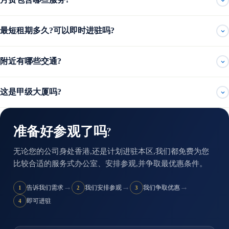
最短租期多久?可以即时进驻吗?
附近有哪些交通?
这是甲级大厦吗?
准备好参观了吗?
无论您的公司身处香港,还是计划进驻本区,我们都免费为您
比较合适的服务式办公室、安排参观,并争取最优惠条件。
→
→
→
告诉我们需求
我们安排参观
我们争取优惠
1
2
3
即可进驻
4