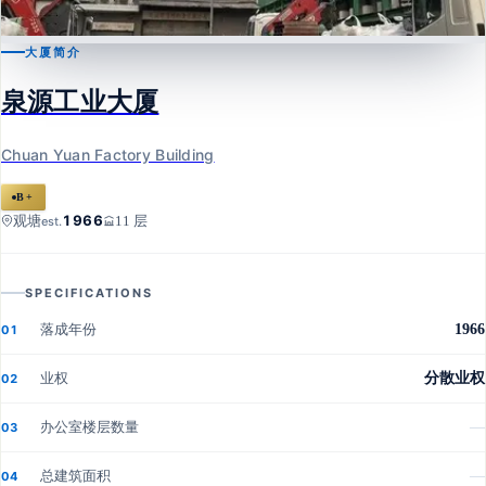
大厦简介
观塘
泉源工业大厦
泉源工业大厦
Chuan Yuan Factory Building
Chuan Yuan Factory Building
B+
1966
观塘
11 层
est.
SPECIFICATIONS
落成年份
1966
01
业权
分散业权
02
办公室楼层数量
—
03
总建筑面积
—
04