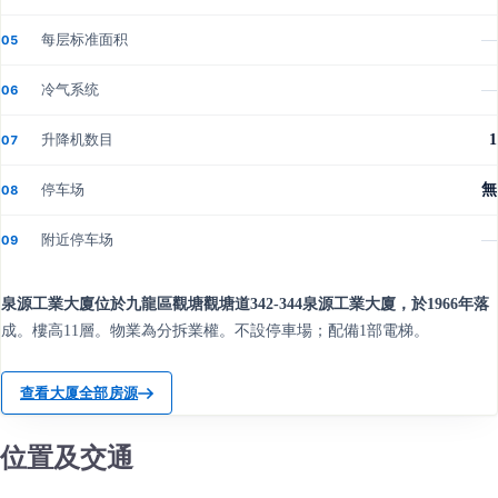
每层标准面积
—
05
冷气系统
—
06
升降机数目
1
07
停车场
無
08
附近停车场
—
09
泉源工業大廈位於九龍區觀塘觀塘道342-344泉源工業大廈，於1966年落
成。樓高11層。物業為分拆業權。不設停車場；配備1部電梯。
查看大厦全部房源
位置及交通