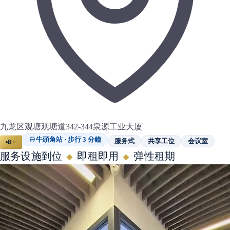
九龙区观塘观塘道342-344泉源工业大厦
牛頭角站 · 步行 3 分鐘
服务式
共享工位
会议室
B+
服务设施到位
即租即用
弹性租期
◆
◆