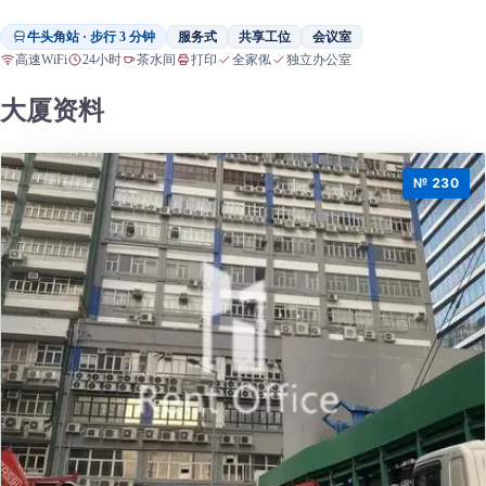
牛头角站 · 步行 3 分钟
服务式
共享工位
会议室
高速WiFi
24小时
茶水间
打印
全家俬
独立办公室
大厦资料
№ 230