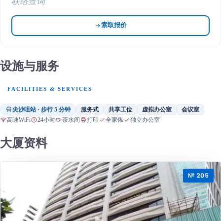
联络查询
索取报价
设施与服务
FACILITIES & SERVICES
尖沙咀站 · 步行 5 分钟
服务式
共享工位
虚拟办公室
会议室
高速WiFi
24小时
茶水间
打印
全家俬
独立办公室
大厦资料
№ 205