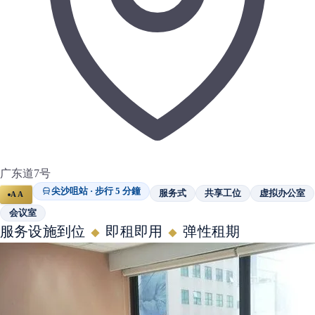
广东道7号
尖沙咀站 · 步行 5 分鐘
服务式
共享工位
虚拟办公室
AA
会议室
服务设施到位
即租即用
弹性租期
◆
◆