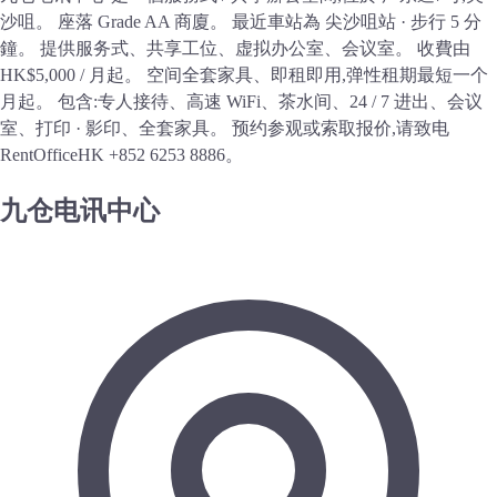
沙咀。 座落 Grade AA 商廈。 最近車站為 尖沙咀站 · 步行 5 分
鐘。 提供服务式、共享工位、虚拟办公室、会议室。 收費由
HK$5,000 / 月起。 空间全套家具、即租即用,弹性租期最短一个
月起。 包含:专人接待、高速 WiFi、茶水间、24 / 7 进出、会议
室、打印 · 影印、全套家具。 预约参观或索取报价,请致电
RentOfficeHK +852 6253 8886。
九仓电讯中心