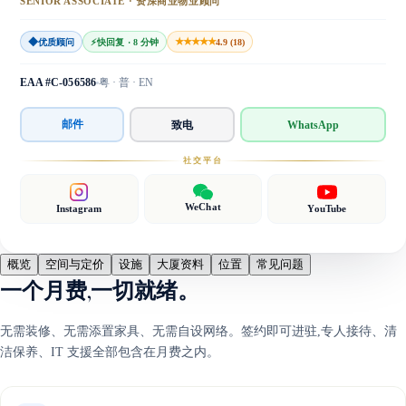
SENIOR ASSOCIATE · 资深商业物业顾问
◆
★★★★★
优质顾问
⚡
快回复 · 8 分钟
4.9 (18)
EAA #C-056586
粤 · 普 · EN
邮件
致电
WhatsApp
社交平台
WeChat
Instagram
YouTube
概览
空间与定价
设施
大厦资料
位置
常见问题
一个月费,一切就绪。
无需装修、无需添置家具、无需自设网络。签约即可进驻,专人接待、清
洁保养、IT 支援全部包含在月费之内。