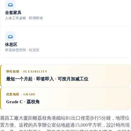
全套家具
人体工学桌椅 · 即用即坐
休息区
舒适休憩空间 · 社交区
弹性租期 · FLEXIBILITY
最短一个月起 · 即签即入 · 可按月加减工位
优质地段 · GRADE
Grade C
· 荔枝角
麗昌工廠大廈距離荔枝角港鐵站B1出口僅需步行5分鐘，地理位
置方便。這裡的共享辦公室佔地超過15,000平方呎，設計時尚現