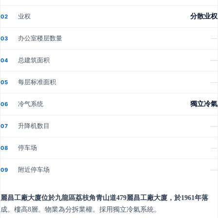
业权
分散业权
02
办公室楼层数量
—
03
总建筑面积
—
04
每层标准面积
—
05
冷气系统
獨立冷氣
06
升降机数目
—
07
停车场
—
08
附近停车场
—
09
麗昌工廠大廈位於九龍區荔枝角青山道479麗昌工廠大廈，於1961年落
成。樓高8層。物業為分拆業權。採用獨立冷氣系統。