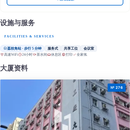
设施与服务
FACILITIES & SERVICES
荔枝角站 · 步行 5 分钟
服务式
共享工位
会议室
高速WiFi
24小时
茶水间
休息区
打印
全家俬
大厦资料
№ 276