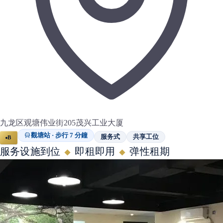
九龙区观塘伟业街205茂兴工业大厦
觀塘站 · 步行 7 分鐘
服务式
共享工位
B
服务设施到位
即租即用
弹性租期
◆
◆