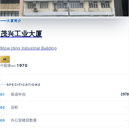
大厦简介
观塘
茂兴工业大厦
茂兴工业大厦
Mow Hing Industrial Building
Mow Hing Industrial Building
B
1970
观塘
est.
SPECIFICATIONS
落成年份
1970
01
业权
—
02
办公室楼层数量
—
03