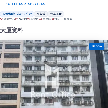
FACILITIES & SERVICES
观塘站 · 步行 7 分钟
服务式
共享工位
高速WiFi
24小时
茶水间
休息区
打印
全家俬
大厦资料
№ 229