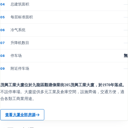
总建筑面积
—
04
每层标准面积
—
05
冷气系统
—
06
升降机数目
—
07
停车场
無
08
附近停车场
—
09
茂興工業大廈位於九龍區觀塘偉業街205茂興工業大廈，於1970年落成。
不設停車場。大廈提供多元工業及倉庫空間，設施齊備，交通方便，適
合各類工商業用途。
查看大厦全部房源