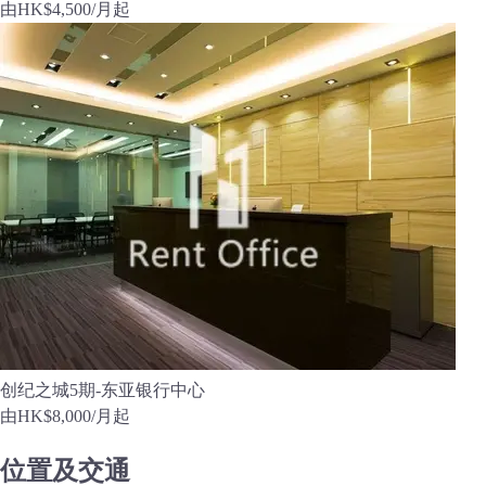
由
HK$4,500
/月起
创纪之城5期-东亚银行中心
由
HK$8,000
/月起
位置及交通