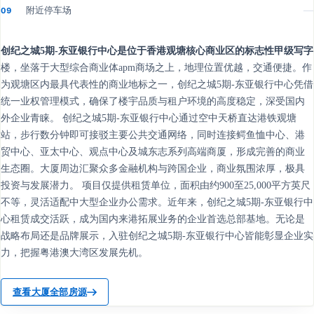
附近停车场
—
09
创纪之城5期-东亚银行中心是位于香港观塘核心商业区的标志性甲级写字
楼，坐落于大型综合商业体apm商场之上，地理位置优越，交通便捷。作
为观塘区内最具代表性的商业地标之一，创纪之城5期-东亚银行中心凭借
统一业权管理模式，确保了楼宇品质与租户环境的高度稳定，深受国内
外企业青睐。 创纪之城5期-东亚银行中心通过空中天桥直达港铁观塘
站，步行数分钟即可接驳主要公共交通网络，同时连接鳄鱼恤中心、港
贸中心、亚太中心、观点中心及城东志系列高端商厦，形成完善的商业
生态圈。大厦周边汇聚众多金融机构与跨国企业，商业氛围浓厚，极具
投资与发展潜力。 项目仅提供租赁单位，面积由约900至25,000平方英尺
不等，灵活适配中大型企业办公需求。近年来，创纪之城5期-东亚银行中
心租赁成交活跃，成为国内来港拓展业务的企业首选总部基地。无论是
战略布局还是品牌展示，入驻创纪之城5期-东亚银行中心皆能彰显企业实
力，把握粤港澳大湾区发展先机。
查看大厦全部房源