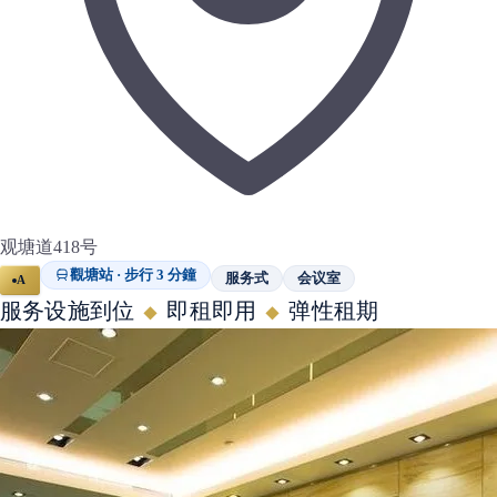
观塘道418号
觀塘站 · 步行 3 分鐘
服务式
会议室
A
服务设施到位
即租即用
弹性租期
◆
◆