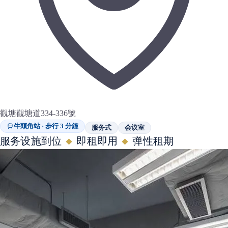
觀塘觀塘道334-336號
牛頭角站 · 步行 3 分鐘
服务式
会议室
服务设施到位
即租即用
弹性租期
◆
◆