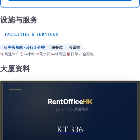
设施与服务
FACILITIES & SERVICES
牛头角站 · 步行 3 分钟
服务式
会议室
高速WiFi
24小时
茶水间
休息区
打印
全家俬
大厦资料
RentOffice
HK
Property Brief · 大厦简介
KT 336