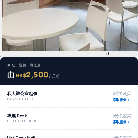
+1
◆ 統一定價 · 由低至
由
2,500
HK$
/ 月起
私人辦公室起價
聯絡查詢
PRIVATE OFFICE
索取報價
專屬 Desk
聯絡查詢
DEDICATED DESK
索取報價
Hot Desk 日卡
聯絡查詢