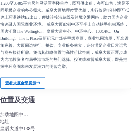
1,200至3,485平方尺的灵活写字楼单位，既可供出租，亦可出售，满足不
同规模企业的办公需求。威享大厦地理位置优越，步行仅需4分钟即可抵
达上环港铁站E2出口，便捷连接港岛线及跨境交通网络，助力国内企业
快速融入国际商业环境。 威享大厦毗邻中环至半山自动扶手电梯系统，
周边汇聚The Wellington、皇后大道中心、中环中心、100QRC、On
Building、The L Place及新纪元广场等甲级商厦，商业氛围浓厚，配套设
施完善。大厦周边银行、餐饮、专业服务林立，充分满足企业日常运营
与商务接待所需。凭借其战略位置与高性价比空间，威享大厦正逐步成
为内地投资者布局香港市场的热门选择。投资或租赁威享大厦，即是把
握中环商圈未来发展潜力的明智之举。
查看大厦全部房源
位置及交通
加载地图中…
地址
皇后大道中138号