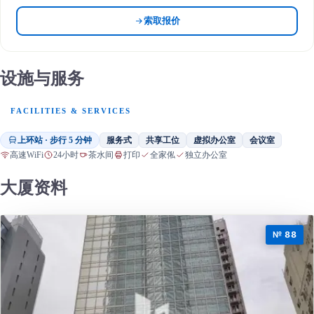
索取报价
设施与服务
FACILITIES & SERVICES
上环站 · 步行 5 分钟
服务式
共享工位
虚拟办公室
会议室
高速WiFi
24小时
茶水间
打印
全家俬
独立办公室
大厦资料
№ 88