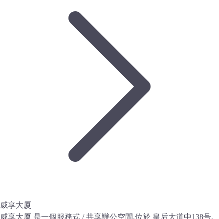
威享大厦
威享大厦 是一個服務式 / 共享辦公空間,位於 皇后大道中138号,