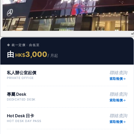
+
◆ 統一定價 · 由低至
由
3,000
HK$
/ 月起
私人辦公室起價
聯絡查詢
PRIVATE OFFICE
索取報價
專屬 Desk
聯絡查詢
DEDICATED DESK
索取報價
Hot Desk 日卡
聯絡查詢
HOT DESK DAY PASS
索取報價