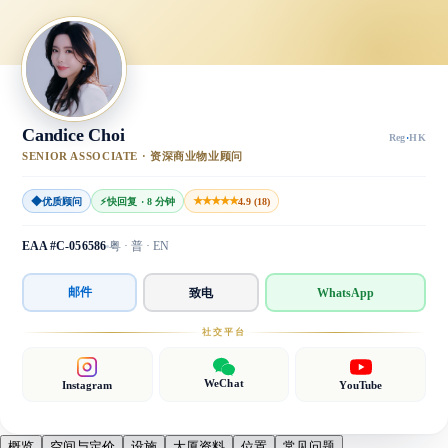
Candice Choi
Reg
·
HK
SENIOR ASSOCIATE · 资深商业物业顾问
◆
★★★★★
优质顾问
⚡
快回复 · 8 分钟
4.9 (18)
EAA #C-056586
粤 · 普 · EN
邮件
致电
WhatsApp
社交平台
WeChat
Instagram
YouTube
概览
空间与定价
设施
大厦资料
位置
常见问题