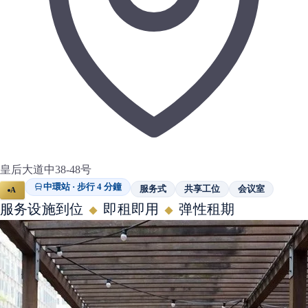
皇后大道中38-48号
中環站 · 步行 4 分鐘
服务式
共享工位
会议室
A
服务设施到位
即租即用
弹性租期
◆
◆