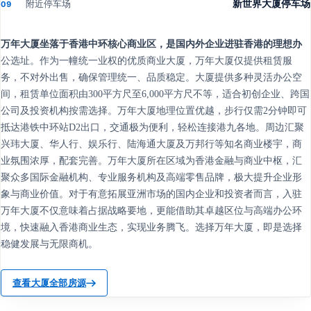
附近停车场
新世界大厦停车场
09
万年大厦坐落于香港中环核心商业区，是国内外企业进驻香港的理想办
公选址。作为一幢统一业权的优质商业大厦，万年大厦仅提供租赁服
务，不对外出售，确保管理统一、品质稳定。大厦提供多种灵活办公空
间，租赁单位面积由300平方尺至6,000平方尺不等，适合初创企业、跨国
公司及投资机构按需选择。万年大厦地理位置优越，步行仅需2分钟即可
抵达港铁中环站D2出口，交通极为便利，轻松连接港九各地。周边汇聚
兴玮大厦、华人行、娱乐行、陆海通大厦及万邦行等知名商业楼宇，商
业氛围浓厚，配套完善。万年大厦所在区域为香港金融与商业中枢，汇
聚众多国际金融机构、专业服务机构及高端零售品牌，极大提升企业形
象与商业价值。对于有意拓展亚洲市场的国内企业和投资者而言，入驻
万年大厦不仅意味着占据战略要地，更能借助其卓越区位与高端办公环
境，快速融入香港商业生态，实现业务腾飞。选择万年大厦，即是选择
稳健发展与无限商机。
查看大厦全部房源