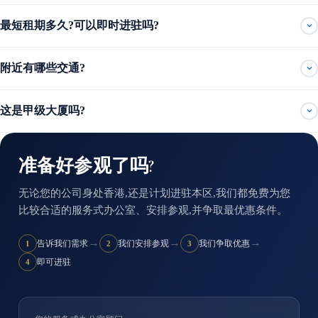
最短租期多久?可以即时进驻吗?
附近有哪些交通?
这是甲级大厦吗?
准备好参观了吗?
无论您的公司身处香港,还是计划进驻本区,我们都免费为您
比较合适的服务式办公室、安排参观,并争取最优惠条件。
→
→
→
告诉我们需求
我们安排参观
我们争取优惠
1
2
3
即可进驻
4