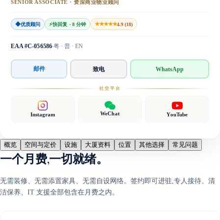
SENIOR ASSOCIATE · 资深商业物业顾问
◆
★★★★★
优质顾问
⚡
快回复 · 8 分钟
4.9 (18)
EAA #C-056586
粤 · 普 · EN
邮件
致电
WhatsApp
社交平台
WeChat
Instagram
YouTube
概览
空间与定价
设施
大厦资料
位置
其他选择
常见问题
一个月费,一切就绪。
无需装修、无需添置家具、无需自设网络。签约即可进驻,专人接待、清
洁保养、IT 支援全部包含在月费之内。