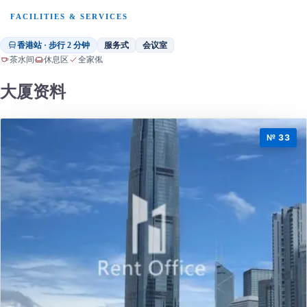
FACILITIES & SERVICES
香港站 · 步行 2 分钟
服务式
会议室
茶水间
休息区
全家俬
大厦资料
№ 33