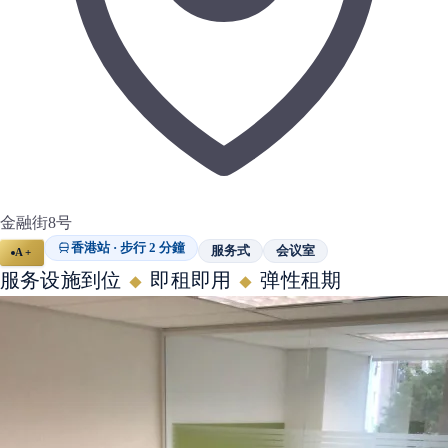
金融街8号
香港站 · 步行 2 分鐘
服务式
会议室
A+
服务设施到位
即租即用
弹性租期
◆
◆