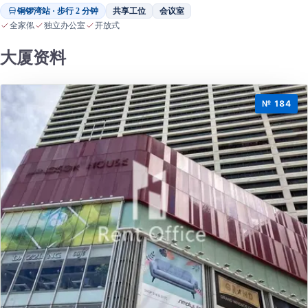
铜锣湾站 · 步行 2 分钟
共享工位
会议室
全家俬
独立办公室
开放式
大厦资料
№ 184