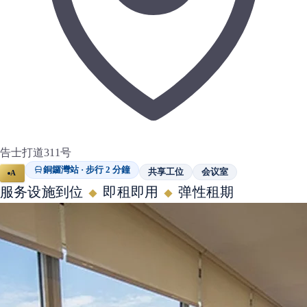
告士打道311号
銅鑼灣站 · 步行 2 分鐘
共享工位
会议室
A
服务设施到位
即租即用
弹性租期
◆
◆