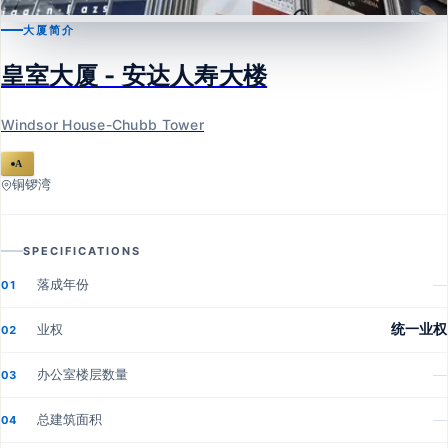
大厦简介
铜锣湾
皇室大厦 - 安达人寿大楼
皇室大厦 - 安达人寿大楼
Windsor House-Chubb Tower
Windsor House-Chubb Tower
A
铜锣湾
SPECIFICATIONS
落成年份
—
01
业权
统一业权
02
办公室楼层数量
—
03
总建筑面积
—
04