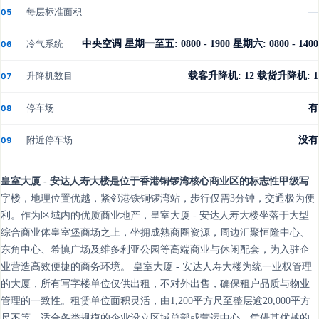
每层标准面积
—
05
冷气系统
中央空调 星期一至五: 0800 - 1900 星期六: 0800 - 1400
06
升降机数目
载客升降机: 12 载货升降机: 1
07
停车场
有
08
附近停车场
没有
09
皇室大厦 - 安达人寿大楼是位于香港铜锣湾核心商业区的标志性甲级写
字楼，地理位置优越，紧邻港铁铜锣湾站，步行仅需3分钟，交通极为便
利。作为区域内的优质商业地产，皇室大厦 - 安达人寿大楼坐落于大型
综合商业体皇室堡商场之上，坐拥成熟商圈资源，周边汇聚恒隆中心、
东角中心、希慎广场及维多利亚公园等高端商业与休闲配套，为入驻企
业营造高效便捷的商务环境。 皇室大厦 - 安达人寿大楼为统一业权管理
的大厦，所有写字楼单位仅供出租，不对外出售，确保租户品质与物业
管理的一致性。租赁单位面积灵活，由1,200平方尺至整层逾20,000平方
尺不等，适合各类规模的企业设立区域总部或营运中心。凭借其优越的