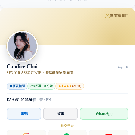
專業顧問
™
Candice Choi
Reg
·
HK
SENIOR ASSOCIATE · 資深商業物業顧問
◆
★★★★★
優質顧問
⚡
快回覆 · 8 分鐘
4.9 (18)
EAA #C-056586
廣 · 普 · EN
電郵
致電
WhatsApp
社交平台