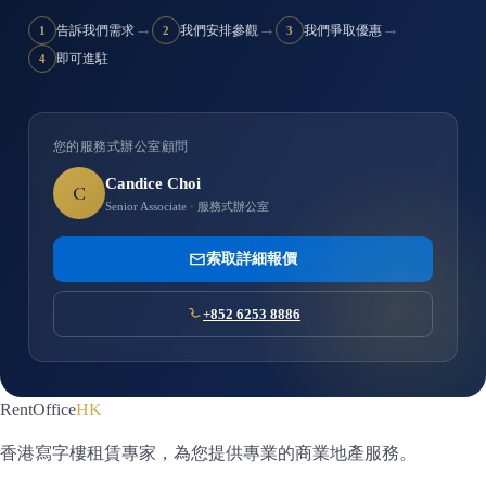
→
→
→
告訴我們需求
我們安排參觀
我們爭取優惠
1
2
3
即可進駐
4
您的服務式辦公室顧問
Candice Choi
C
Senior Associate · 服務式辦公室
索取詳細報價
+852 6253 8886
RentOffice
HK
香港寫字樓租賃專家，為您提供專業的商業地產服務。