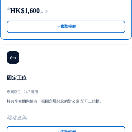
HK$1,600
由
/人·月
索取報價
固定工位
專屬座位 · 24/7 可用
於共享空間內擁有一張固定屬於您的辦公桌,配可上鎖櫃。
聯絡查詢