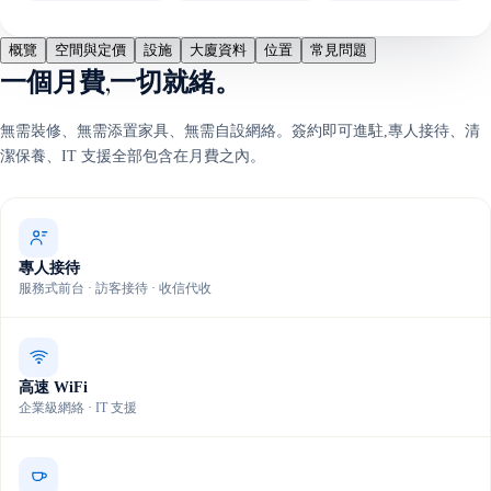
概覽
空間與定價
設施
大廈資料
位置
常見問題
一個月費,一切就緒。
無需裝修、無需添置家具、無需自設網絡。簽約即可進駐,專人接待、清
潔保養、IT 支援全部包含在月費之內。
專人接待
服務式前台 · 訪客接待 · 收信代收
高速 WiFi
企業級網絡 · IT 支援