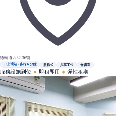
德輔道西32-36號
上環站 · 步行 6 分鐘
服務式
共享工位
會議室
服務設施到位
即租即用
彈性租期
◆
◆