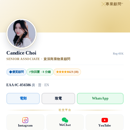
專業顧問
™
Candice Choi
Reg
·
HK
SENIOR ASSOCIATE · 資深商業物業顧問
◆
★★★★★
優質顧問
⚡
快回覆 · 8 分鐘
4.9 (18)
EAA #C-056586
廣 · 普 · EN
電郵
致電
WhatsApp
社交平台
WeChat
Instagram
YouTube