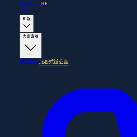
RentOffice
HK
主頁
租盤
大廈索引
地區指南
服務式辦公室