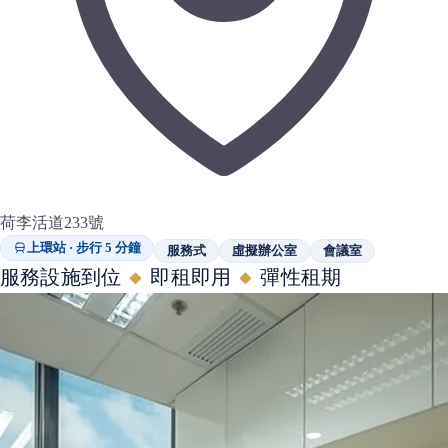
荷李活道233號
上環站 · 步行 5 分鐘
服務式
虛擬辦公室
會議室
服務設施到位
即租即用
彈性租期
◆
◆