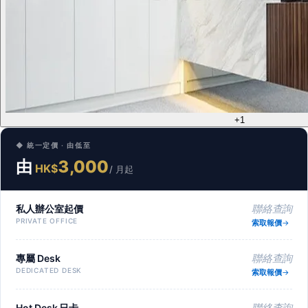
+1
◆ 統一定價 · 由低至
由
3,000
HK$
/ 月起
私人辦公室起價
聯絡查詢
PRIVATE OFFICE
索取報價
專屬 Desk
聯絡查詢
DEDICATED DESK
索取報價
Hot Desk 日卡
聯絡查詢