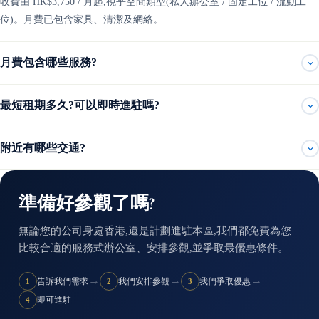
收費由 HK$3,750 / 月起,視乎空間類型(私人辦公室 / 固定工位 / 流動工
位)。月費已包含家具、清潔及網絡。
月費包含哪些服務?
最短租期多久?可以即時進駐嗎?
附近有哪些交通?
準備好參觀了嗎?
無論您的公司身處香港,還是計劃進駐本區,我們都免費為您
比較合適的服務式辦公室、安排參觀,並爭取最優惠條件。
→
→
→
告訴我們需求
我們安排參觀
我們爭取優惠
1
2
3
即可進駐
4