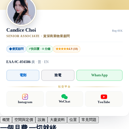
Candice Choi
Reg
·
HK
SENIOR ASSOCIATE · 資深商業物業顧問
◆
★★★★★
優質顧問
⚡
快回覆 · 8 分鐘
4.9 (18)
EAA #C-056586
廣 · 普 · EN
電郵
致電
WhatsApp
社交平台
WeChat
Instagram
YouTube
概覽
空間與定價
設施
大廈資料
位置
常見問題
一個月費,一切就緒。