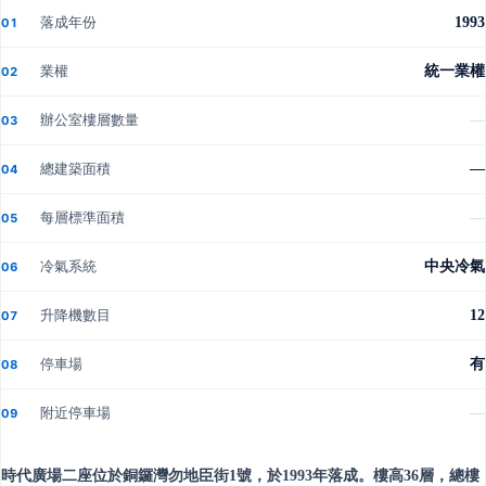
落成年份
1993
01
業權
統一業權
02
辦公室樓層數量
—
03
總建築面積
—
04
每層標準面積
—
05
冷氣系統
中央冷氣
06
升降機數目
12
07
停車場
有
08
附近停車場
—
09
時代廣場二座位於銅鑼灣勿地臣街1號，於1993年落成。樓高36層，總樓