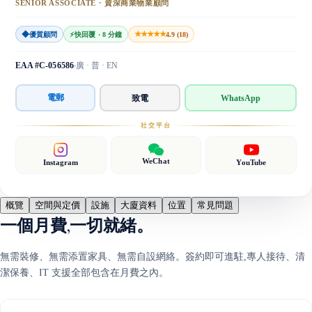
SENIOR ASSOCIATE · 資深商業物業顧問
◆
★★★★★
優質顧問
⚡
快回覆 · 8 分鐘
4.9 (18)
EAA #C-056586
廣 · 普 · EN
電郵
致電
WhatsApp
社交平台
WeChat
Instagram
YouTube
概覽
空間與定價
設施
大廈資料
位置
常見問題
一個月費,一切就緒。
無需裝修、無需添置家具、無需自設網絡。簽約即可進駐,專人接待、清
潔保養、IT 支援全部包含在月費之內。