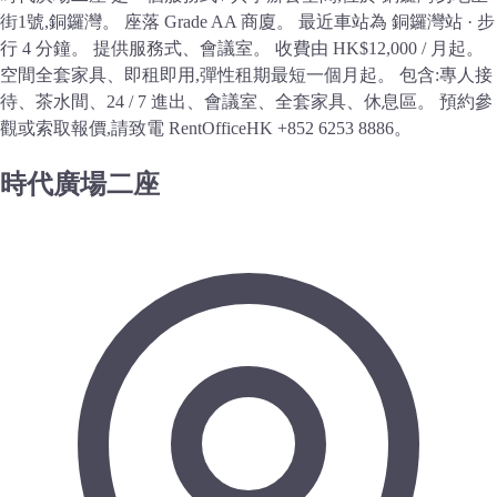
街1號,銅鑼灣。 座落 Grade AA 商廈。 最近車站為 銅鑼灣站 · 步
行 4 分鐘。 提供服務式、會議室。 收費由 HK$12,000 / 月起。
空間全套家具、即租即用,彈性租期最短一個月起。 包含:專人接
待、茶水間、24 / 7 進出、會議室、全套家具、休息區。 預約參
觀或索取報價,請致電 RentOfficeHK +852 6253 8886。
時代廣場二座