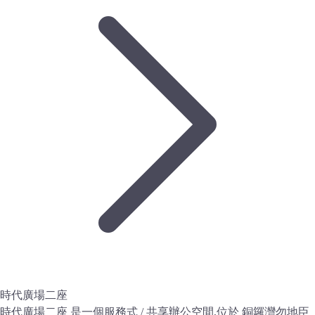
時代廣場二座
時代廣場二座 是一個服務式 / 共享辦公空間,位於 銅鑼灣勿地臣