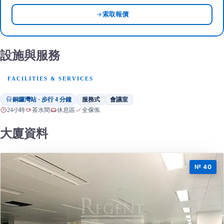
索取報價
設施與服務
FACILITIES & SERVICES
銅鑼灣站 · 步行 4 分鐘
服務式
會議室
24小時
茶水間
休息區
全傢俬
大廈資料
№ 40