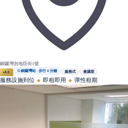
銅鑼灣勿地臣街1號
銅鑼灣站 · 步行 4 分鐘
服務式
會議室
AA
服務設施到位
即租即用
彈性租期
◆
◆