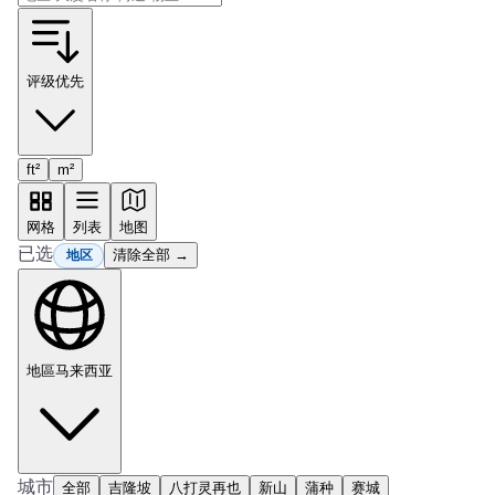
评级优先
ft²
m²
网格
列表
地图
已选
清除全部 →
地区
地區
马来西亚
城市
全部
吉隆坡
八打灵再也
新山
蒲种
赛城