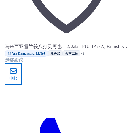
马来西亚雪兰莪八打灵再也，2, Jalan PJU 1A/7A, Brunsfield
Oasis Tower 3, Ara Damansara
Ara Damansara LRT站
+2
服务式
共享工位
价格面议
电邮