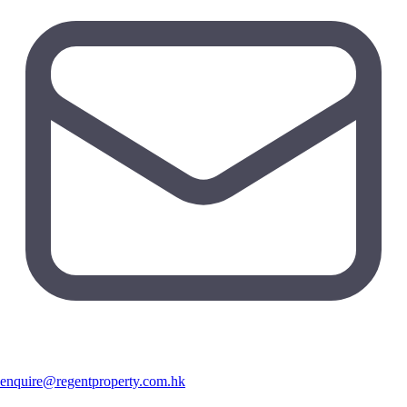
enquire@regentproperty.com.hk