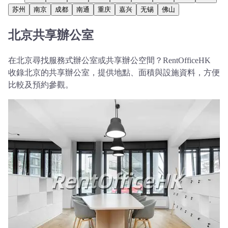
苏州
南京
成都
南通
重庆
嘉兴
无锡
佛山
北京共享辦公室
在北京尋找服務式辦公室或共享辦公空間？RentOfficeHK
收錄北京的共享辦公室，提供地點、面積與設施資料，方便
比較及預約參觀。