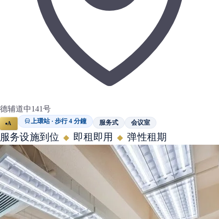
德辅道中141号
上環站 · 步行 4 分鐘
服务式
会议室
A
服务设施到位
即租即用
弹性租期
◆
◆