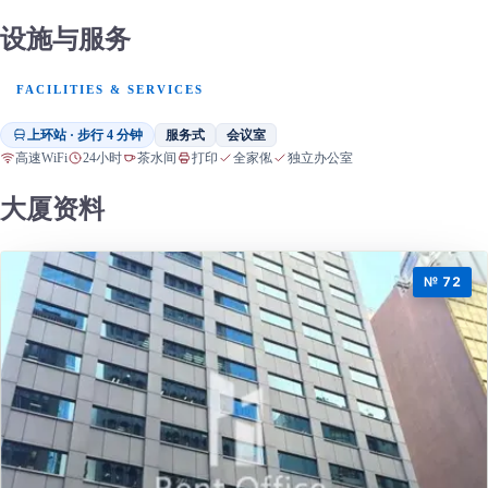
设施与服务
FACILITIES & SERVICES
上环站 · 步行 4 分钟
服务式
会议室
高速WiFi
24小时
茶水间
打印
全家俬
独立办公室
大厦资料
№ 72