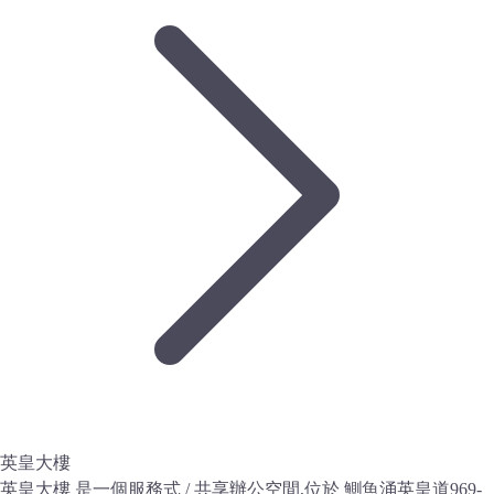
英皇大樓
英皇大樓 是一個服務式 / 共享辦公空間,位於 鰂魚涌英皇道969-