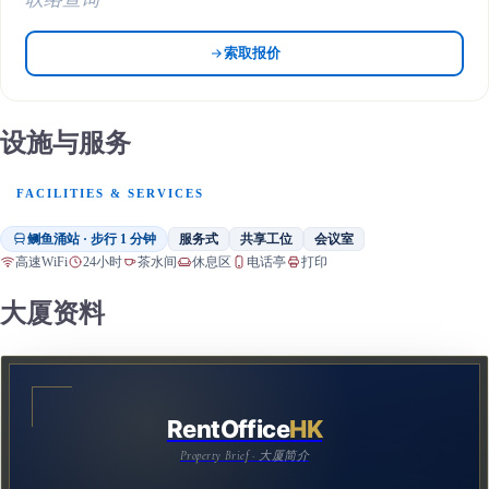
索取报价
设施与服务
FACILITIES & SERVICES
鲗鱼涌站 · 步行 1 分钟
服务式
共享工位
会议室
高速WiFi
24小时
茶水间
休息区
电话亭
打印
大厦资料
RentOffice
HK
Property Brief · 大厦简介