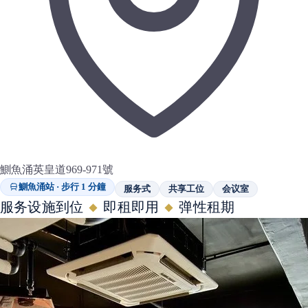
鰂魚涌英皇道969-971號
鰂魚涌站 · 步行 1 分鐘
服务式
共享工位
会议室
服务设施到位
即租即用
弹性租期
◆
◆