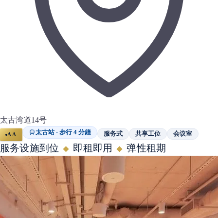
太古湾道14号
太古站 · 步行 4 分鐘
服务式
共享工位
会议室
AA
服务设施到位
即租即用
弹性租期
◆
◆