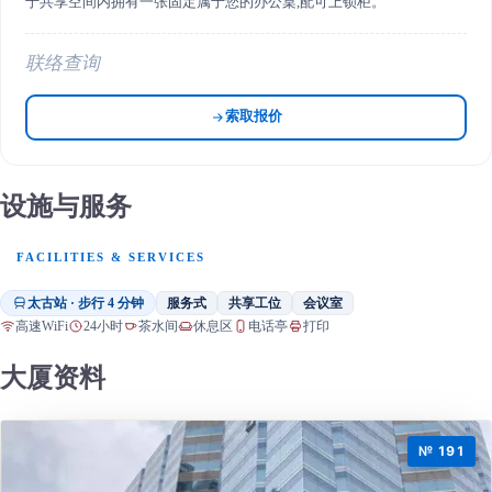
于共享空间内拥有一张固定属于您的办公桌,配可上锁柜。
联络查询
索取报价
设施与服务
FACILITIES & SERVICES
太古站 · 步行 4 分钟
服务式
共享工位
会议室
高速WiFi
24小时
茶水间
休息区
电话亭
打印
大厦资料
№ 191