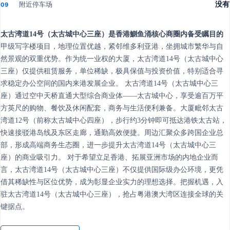
附近停车场
没有
09
太古湾道14号（太古城中心三座）是香港鰂鱼涌核心商圈内备受瞩目的
甲级写字楼项目，地理位置优越，紧邻维多利亚港，坐拥城市繁华与自
然景观的双重优势。作为统一业权的大厦，太古湾道14号（太古城中心
三座）仅提供租赁服务，单位稀缺，极具保值与投资价值，特别适合寻
求稳定办公空间的国内来港发展企业。 太古湾道14号（太古城中心三
座）通过空中天桥直通大型综合商业体——太古城中心，享受逾百万平
方英尺的购物、餐饮及休闲配套，商务与生活便利兼备。大厦毗邻太古
湾道12号（前称太古城中心四座），步行约3分钟即可抵达港铁太古站，
快速接驳港岛线及东区走廊，通勤高效便捷。周边汇聚众多跨国企业总
部，形成高端商务生态圈，进一步提升太古湾道14号（太古城中心三
座）的商业吸引力。 对于希望立足香港、拓展亚洲市场的内地企业而
言，太古湾道14号（太古城中心三座）不仅提供国际级办公环境，更凭
借其稀缺性与区位优势，成为彰显企业实力的理想选择。把握机遇，入
驻太古湾道14号（太古城中心三座），抢占粤港澳大湾区连接全球的关
键据点。