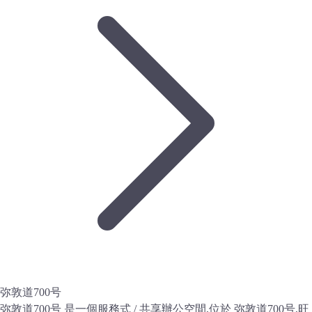
弥敦道700号
弥敦道700号 是一個服務式 / 共享辦公空間,位於 弥敦道700号,旺