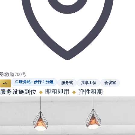
弥敦道700号
旺角站 · 步行 2 分鐘
服务式
共享工位
会议室
A
服务设施到位
即租即用
弹性租期
◆
◆