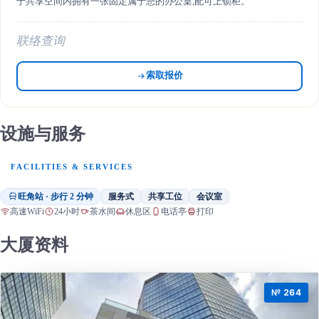
于共享空间内拥有一张固定属于您的办公桌,配可上锁柜。
联络查询
索取报价
设施与服务
FACILITIES & SERVICES
旺角站 · 步行 2 分钟
服务式
共享工位
会议室
高速WiFi
24小时
茶水间
休息区
电话亭
打印
大厦资料
№ 264