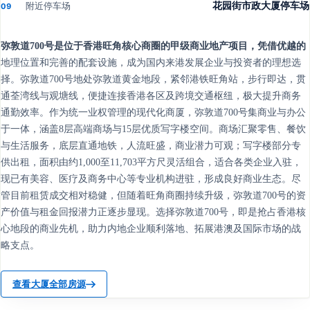
附近停车场
花园街市政大厦停车场
09
弥敦道700号是位于香港旺角核心商圈的甲级商业地产项目，凭借优越的
地理位置和完善的配套设施，成为国内来港发展企业与投资者的理想选
择。弥敦道700号地处弥敦道黄金地段，紧邻港铁旺角站，步行即达，贯
通荃湾线与观塘线，便捷连接香港各区及跨境交通枢纽，极大提升商务
通勤效率。作为统一业权管理的现代化商厦，弥敦道700号集商业与办公
于一体，涵盖8层高端商场与15层优质写字楼空间。商场汇聚零售、餐饮
与生活服务，底层直通地铁，人流旺盛，商业潜力可观；写字楼部分专
供出租，面积由约1,000至11,703平方尺灵活组合，适合各类企业入驻，
现已有美容、医疗及商务中心等专业机构进驻，形成良好商业生态。尽
管目前租赁成交相对稳健，但随着旺角商圈持续升级，弥敦道700号的资
产价值与租金回报潜力正逐步显现。选择弥敦道700号，即是抢占香港核
心地段的商业先机，助力内地企业顺利落地、拓展港澳及国际市场的战
略支点。
查看大厦全部房源