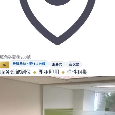
旺角砵蘭街280號
旺角站 · 步行 1 分鐘
服务式
会议室
C
服务设施到位
即租即用
弹性租期
◆
◆