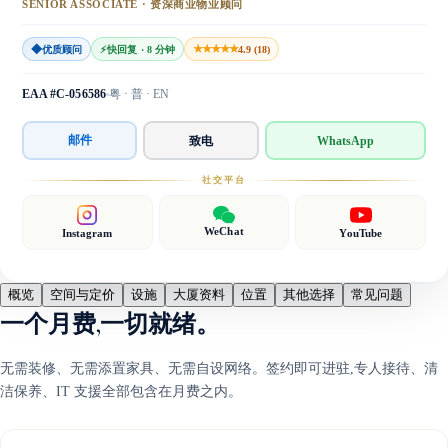
SENIOR ASSOCIATE · 资深商业物业顾问
◆
★★★★★
优质顾问
⚡
快回复 · 8 分钟
4.9 (18)
EAA #C-056586
粤 · 普 · EN
邮件
致电
WhatsApp
社交平台
WeChat
Instagram
YouTube
概览
空间与定价
设施
大厦资料
位置
其他选择
常见问题
一个月费,一切就绪。
无需装修、无需添置家具、无需自设网络。签约即可进驻,专人接待、清
洁保养、IT 支援全部包含在月费之内。