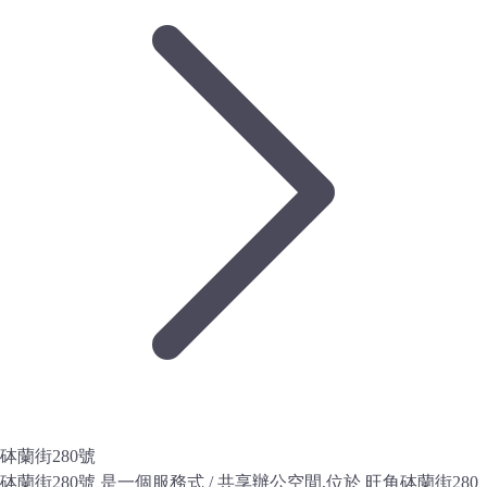
砵蘭街280號
砵蘭街280號 是一個服務式 / 共享辦公空間,位於 旺角砵蘭街280