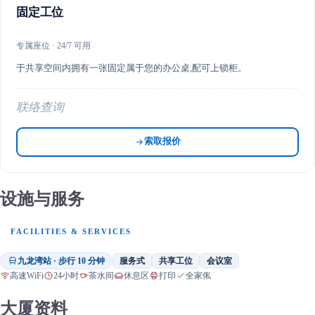
固定工位
专属座位 · 24/7 可用
于共享空间内拥有一张固定属于您的办公桌,配可上锁柜。
联络查询
索取报价
设施与服务
FACILITIES & SERVICES
九龙湾站 · 步行 10 分钟
服务式
共享工位
会议室
高速WiFi
24小时
茶水间
休息区
打印
全家俬
大厦资料