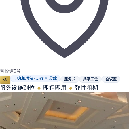
常悦道5号
九龍灣站 · 步行 10 分鐘
服务式
共享工位
会议室
A
服务设施到位
即租即用
弹性租期
◆
◆