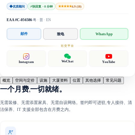
◆
★★★★★
优质顾问
⚡
快回复 · 8 分钟
4.9 (18)
EAA #C-056586
粤 · 普 · EN
邮件
致电
WhatsApp
社交平台
WeChat
Instagram
YouTube
概览
空间与定价
设施
大厦资料
位置
其他选择
常见问题
一个月费,一切就绪。
无需装修、无需添置家具、无需自设网络。签约即可进驻,专人接待、清
洁保养、IT 支援全部包含在月费之内。