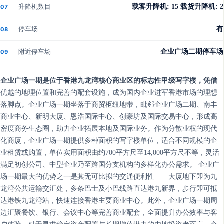
升降机数目
载客升降机: 15 载货升降机: 2
07
停车场
有
08
附近停车场
企业广场二期停车场
09
企业广场一期是位于香港九龙湾核心商业区的标志性甲级写字楼，凭借
优越的地理位置和完善的配套设施，成为国内企业进军香港市场的理想
落脚点。企业广场一期坐落于商贸枢纽地带，毗邻企业广场二期、南丰
商业中心、新明大厦、恩浩国际中心、创豪坊及国际交易中心，形成高
密度商务生态圈，助力企业拓展本地及国际业务。作为分散业权的现代
化商厦，企业广场一期提供多种面积的写字楼单位，适合不同规模的企
业租赁或购置，单位实用面积由约700平方尺至14,000平方尺不等，灵活
满足初创公司、中型企业乃至跨国分支机构的多样化办公需求。 企业广
场一期最大的优势之一是其无可比拟的交通便利性——大厦地下即为九
龙湾公共运输交汇处，多条巴士及小巴线路直达港九新界，步行即可抵
达港铁九龙湾站，快速连接香港主要商业中心。此外，企业广场一期周
边汇聚餐饮、银行、会议中心等完善商业配套，全面提升办公效率与客