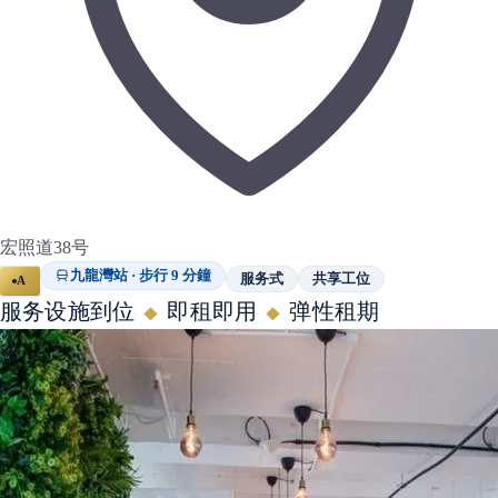
宏照道38号
九龍灣站 · 步行 9 分鐘
服务式
共享工位
A
服务设施到位
即租即用
弹性租期
◆
◆