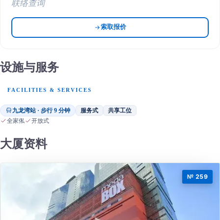
联络查询
索取报价
设施与服务
FACILITIES & SERVICES
九龙湾站 · 步行 9 分钟
服务式
共享工位
全家俬
开放式
大厦资料
№ 259