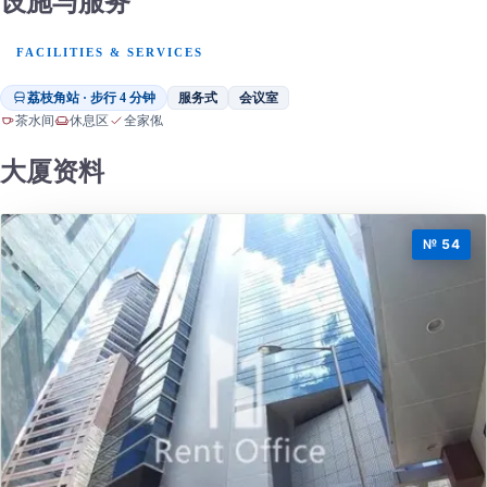
设施与服务
FACILITIES & SERVICES
荔枝角站 · 步行 4 分钟
服务式
会议室
茶水间
休息区
全家俬
大厦资料
№ 54