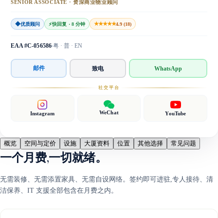
SENIOR ASSOCIATE · 资深商业物业顾问
◆
★★★★★
优质顾问
⚡
快回复 · 8 分钟
4.9 (18)
EAA #C-056586
粤 · 普 · EN
邮件
致电
WhatsApp
社交平台
WeChat
Instagram
YouTube
概览
空间与定价
设施
大厦资料
位置
其他选择
常见问题
一个月费,一切就绪。
无需装修、无需添置家具、无需自设网络。签约即可进驻,专人接待、清
洁保养、IT 支援全部包含在月费之内。