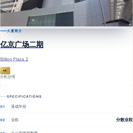
大厦简介
长沙湾
亿京广场二期
亿京广场二期
Billion Plaza 2
Billion Plaza 2
A
长沙湾
SPECIFICATIONS
落成年份
—
01
业权
分散业权
02