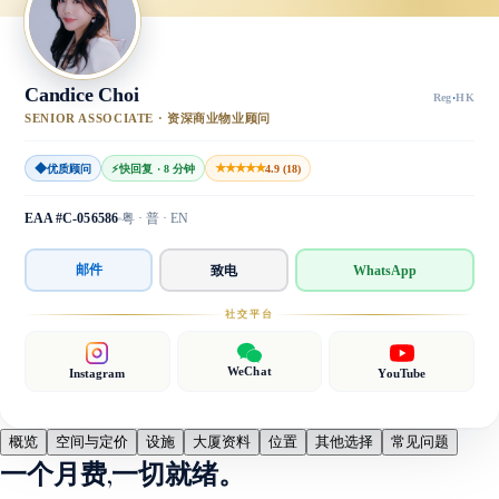
Candice Choi
Reg
·
HK
SENIOR ASSOCIATE · 资深商业物业顾问
◆
★★★★★
优质顾问
⚡
快回复 · 8 分钟
4.9 (18)
EAA #C-056586
粤 · 普 · EN
邮件
致电
WhatsApp
社交平台
WeChat
Instagram
YouTube
概览
空间与定价
设施
大厦资料
位置
其他选择
常见问题
一个月费,一切就绪。