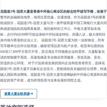
花园道3号-冠君大厦是香港中环核心商业区的标志性甲级写字楼，坐落于
繁华的金融枢纽地带，地理位置优越，交通便捷。作为花园道3号的重要
组成部分，花园道3号-冠君大厦与另一座甲级商厦中国工商银行大厦共同
构成该地段的高端商务集群。项目毗邻长江中心、中银大厦等知名地
标，步行约8分钟即可抵达港铁中环站或金钟站，四通八达，极大便利往
来内地与香港的企业人士。 花园道3号-冠君大厦为统一业权物业，所有
写字楼单位仅作出租用途，确保管理品质与租户水准。租赁单位面积由
600至17,800平方英尺不等，灵活满足不同规模企业的需求。大厦配备先
进的智能楼宇系统、高速电梯及专业物业管理服务，营造高效、安全、
舒适的办公环境。 对于计划来港发展的国内企业和投资者而言，选择花
园道3号-冠君大厦不仅象征企业实力，更能借助其卓越的区位优势，快速
融入国际商业网络。花园道3号-冠君大厦凭借稀缺的中环核心资源和长期
稳定的资产价值，成为跨境投资与业务拓展的理想之选。
查看大厦全部房源