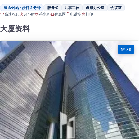
金钟站 · 步行 5 分钟
服务式
共享工位
虚拟办公室
会议室
高速WiFi
24小时
茶水间
休息区
电话亭
打印
大厦资料
№ 79