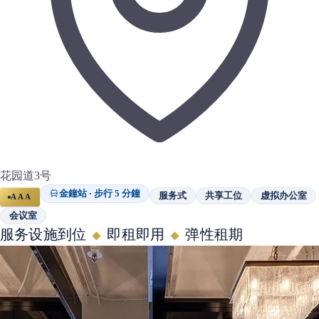
花园道3号
金鐘站 · 步行 5 分鐘
服务式
共享工位
虚拟办公室
AAA
会议室
服务设施到位
即租即用
弹性租期
◆
◆