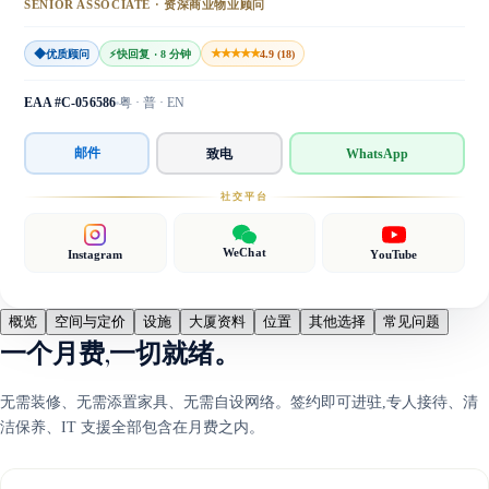
SENIOR ASSOCIATE · 资深商业物业顾问
◆
★★★★★
优质顾问
⚡
快回复 · 8 分钟
4.9 (18)
EAA #C-056586
粤 · 普 · EN
邮件
致电
WhatsApp
社交平台
WeChat
Instagram
YouTube
概览
空间与定价
设施
大厦资料
位置
其他选择
常见问题
一个月费,一切就绪。
无需装修、无需添置家具、无需自设网络。签约即可进驻,专人接待、清
洁保养、IT 支援全部包含在月费之内。