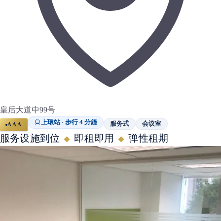
皇后大道中99号
上環站 · 步行 4 分鐘
服务式
会议室
AAA
服务设施到位
即租即用
弹性租期
◆
◆