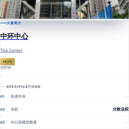
大厦简介
中环
中环中心
中环中心
The Center
The Center
AAA
中环
SPECIFICATIONS
落成年份
—
01
业权
分散业权
02
办公室楼层数量
—
03