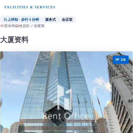
FACILITIES & SERVICES
上环站 · 步行 4 分钟
服务式
会议室
茶水间
休息区
全家俬
大厦资料
№ 36