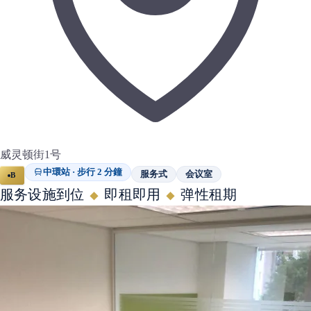
威灵顿街1号
中環站 · 步行 2 分鐘
服务式
会议室
B
服务设施到位
即租即用
弹性租期
◆
◆