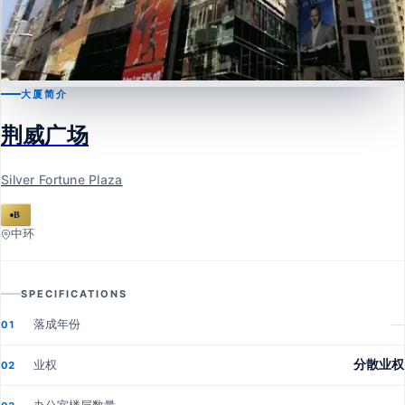
大厦简介
中环
荆威广场
荆威广场
Silver Fortune Plaza
Silver Fortune Plaza
B
中环
SPECIFICATIONS
落成年份
—
01
业权
分散业权
02