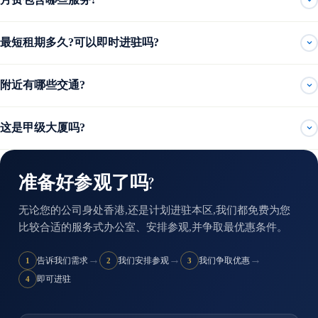
最短租期多久?可以即时进驻吗?
附近有哪些交通?
这是甲级大厦吗?
准备好参观了吗?
无论您的公司身处香港,还是计划进驻本区,我们都免费为您
比较合适的服务式办公室、安排参观,并争取最优惠条件。
→
→
→
告诉我们需求
我们安排参观
我们争取优惠
1
2
3
即可进驻
4