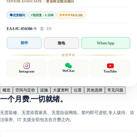
SENIOR ASSOCIATE · 资深商业物业顾问
◆
★★★★★
优质顾问
⚡
快回复 · 8 分钟
4.9 (18)
EAA #C-056586
粤 · 普 · EN
邮件
致电
WhatsApp
社交平台
WeChat
Instagram
YouTube
概览
空间与定价
设施
大厦资料
位置
其他选择
常见问题
一个月费,一切就绪。
无需装修、无需添置家具、无需自设网络。签约即可进驻,专人接待、清
洁保养、IT 支援全部包含在月费之内。