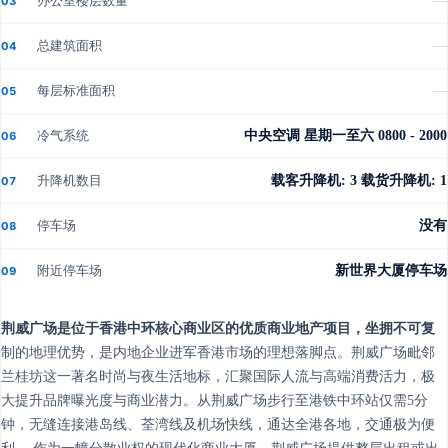
办公室楼层数量
—
03
总建筑面积
—
04
每层标准面积
—
05
冷气系统
中央空调 星期一至六 0800 - 2000
06
升降机数目
载客升降机: 3 载货升降机: 1
07
停车场
没有
08
附近停车场
新世界大厦停车场
09
荆威广场是位于香港中环核心商业区的优质商业地产项目，坐拥不可复
制的地理优势，是内地企业进军香港市场的理想落脚点。荆威广场毗邻
兰桂坊这一著名时尚与夜生活地标，汇聚国际人流与高端消费活力，极
大提升品牌曝光度与商业潜力。从荆威广场步行至港铁中环站仅需5分
钟，无缝连接港岛线、荃湾线及机场快线，通达全港各地，交通极为便