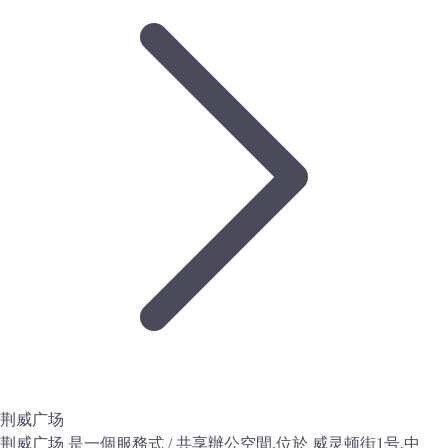
荆威广场
荆威广场 是一個服務式 / 共享辦公空間,位於 威灵顿街1号,中