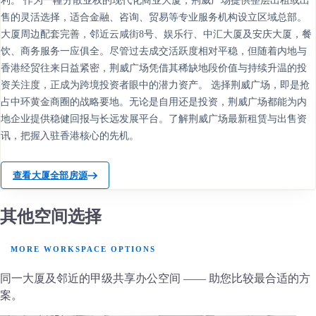
利。 作为一幢分散业权的现代化商业大厦，荆威广场提供整层出租或出
售的灵活选择，适合金融、咨询、贸易等专业服务机构设立区域总部。
大厦周边配套完善，邻近云咸街8号、娱乐行、中汇大厦及安庆大厦，餐
饮、商务服务一应俱全。尽管过去成交活跃度相对平稳，但随着内地与
香港经贸往来日益紧密，荆威广场凭借其稀缺地段价值与持续升温的投
资关注度，正成为跨境投资者眼中的潜力资产。 选择荆威广场，即是抢
占中环黄金商圈的战略要地。无论是自用还是投资，荆威广场都能为内
地企业提供稳健回报与长远发展平台。了解荆威广场最新租赁与出售资
讯，把握入驻香港核心的先机。
查看大厦全部房源
其他空间选择
MORE WORKSPACE OPTIONS
同一大厦及邻近的甲级共享办公空间 —— 助您比较最合适的方
案。