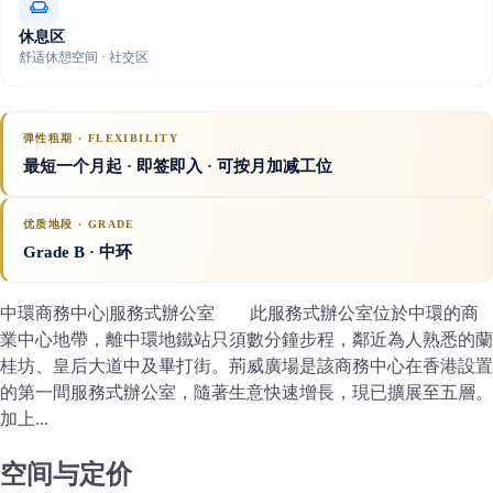
休息区
舒适休憩空间 · 社交区
弹性租期 · FLEXIBILITY
最短一个月起 · 即签即入 · 可按月加减工位
优质地段 · GRADE
Grade B
· 中环
中環商務中心|服務式辦公室 此服務式辦公室位於中環的商
業中心地帶，離中環地鐵站只須數分鐘步程，鄰近為人熟悉的蘭
桂坊、皇后大道中及畢打街。荊威廣場是該商務中心在香港設置
的第一間服務式辦公室，隨著生意快速增長，現已擴展至五層。
加上...
空间与定价