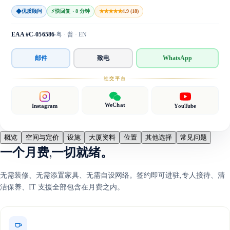
◆
★★★★★
优质顾问
⚡
快回复 · 8 分钟
4.9 (18)
EAA #C-056586
粤 · 普 · EN
邮件
致电
WhatsApp
社交平台
WeChat
Instagram
YouTube
概览
空间与定价
设施
大厦资料
位置
其他选择
常见问题
一个月费,一切就绪。
无需装修、无需添置家具、无需自设网络。签约即可进驻,专人接待、清
洁保养、IT 支援全部包含在月费之内。