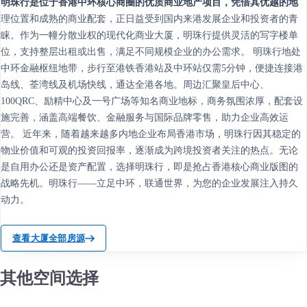
明珠行是位于香港中环核心商圈的优质商业地产项目，凭借其优越的地
理位置和成熟的商业配套，正日益受到国内来港发展企业和投资者的青
睐。作为一幢分散业权的现代化商业大厦，明珠行提供灵活的写字楼单
位，支持整层出租或出售，满足不同规模企业的办公需求。 明珠行地处
中环金融枢纽地带，步行至港铁香港站及中环站仅需5分钟，便捷连接港
岛线、荃湾线及机场快线，通达全港各地。周边汇聚皇后中心、
100QRC、励精中心及一号广场等知名商业地标，商务氛围浓厚，配套设
施完善，涵盖高端餐饮、金融服务与国际品牌零售，助力企业高效运
营。 近年来，随着越来越多内地企业布局香港市场，明珠行因其稳定的
物业价值和可观的投资回报率，逐渐成为跨境投资者关注的热点。无论
是自用办公还是资产配置，选择明珠行，即是抢占香港核心商业版图的
战略先机。明珠行——立足中环，联通世界，为您的企业发展注入持久
动力。
查看大厦全部房源
其他空间选择