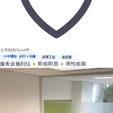
士丹利街58-64号
中環站 · 步行 4 分鐘
共享工位
会议室
服务设施到位
即租即用
弹性租期
◆
◆