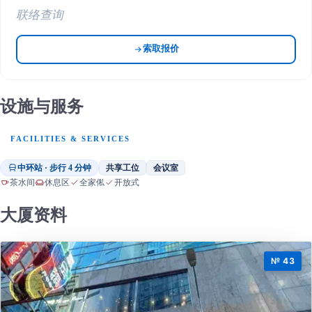
联络查询
索取报价
设施与服务
FACILITIES & SERVICES
中环站 · 步行 4 分钟
共享工位
会议室
茶水间
休息区
全家俬
开放式
大厦资料
№ 43