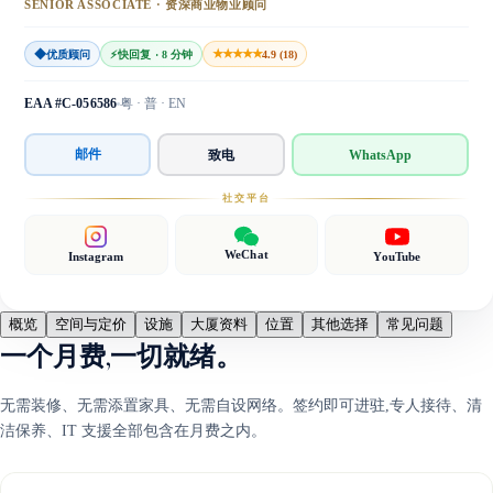
SENIOR ASSOCIATE · 资深商业物业顾问
◆
★★★★★
优质顾问
⚡
快回复 · 8 分钟
4.9 (18)
EAA #C-056586
粤 · 普 · EN
邮件
致电
WhatsApp
社交平台
WeChat
Instagram
YouTube
概览
空间与定价
设施
大厦资料
位置
其他选择
常见问题
一个月费,一切就绪。
无需装修、无需添置家具、无需自设网络。签约即可进驻,专人接待、清
洁保养、IT 支援全部包含在月费之内。