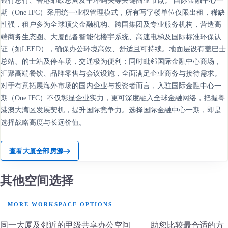
银行总行、香港邮政总局及中环码头等关键商业节点。 国际金融中心一
期（One IFC）采用统一业权管理模式，所有写字楼单位仅限出租，稀缺
性强，租户多为全球顶尖金融机构、跨国集团及专业服务机构，营造高
端商务生态圈。大厦配备智能化楼宇系统、高速电梯及国际标准环保认
证（如LEED），确保办公环境高效、舒适且可持续。地面层设有盖巴士
总站、的士站及停车场，交通极为便利；同时毗邻国际金融中心商场，
汇聚高端餐饮、品牌零售与会议设施，全面满足企业商务与接待需求。
对于有意拓展海外市场的国内企业与投资者而言，入驻国际金融中心一
期（One IFC）不仅彰显企业实力，更可深度融入全球金融网络，把握粤
港澳大湾区发展契机，提升国际竞争力。选择国际金融中心一期，即是
选择战略高度与长远价值。
查看大厦全部房源
其他空间选择
MORE WORKSPACE OPTIONS
同一大厦及邻近的甲级共享办公空间 —— 助您比较最合适的方