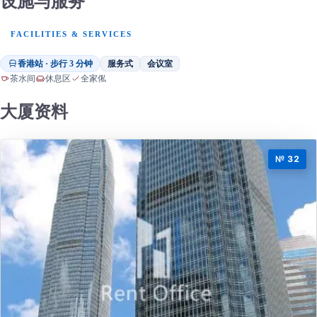
设施与服务
FACILITIES & SERVICES
香港站 · 步行 3 分钟
服务式
会议室
茶水间
休息区
全家俬
大厦资料
№ 32