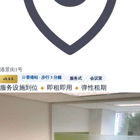
港景街1号
香港站 · 步行 3 分鐘
服务式
会议室
AAA
服务设施到位
即租即用
弹性租期
◆
◆