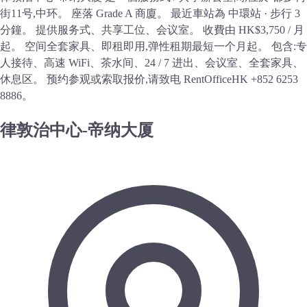
街11号,中环。 座落 Grade A 商廈。 最近車站為 中環站 · 步行 3
分鐘。 提供服务式、共享工位、会议室。 收費由 HK$3,750 / 月
起。 空间全套家具、即租即用,弹性租期最短一个月起。 包含:专
人接待、高速 WiFi、茶水间、24 / 7 进出、会议室、全套家具、
休息区。 预约参观或索取报价,请致电 RentOfficeHK +852 6253
8886。
律敦治中心-帝纳大厦