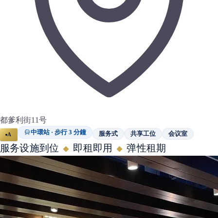
都爹利街11号
中環站 · 步行 3 分鐘
服务式
共享工位
会议室
A
服务设施到位
即租即用
弹性租期
◆
◆