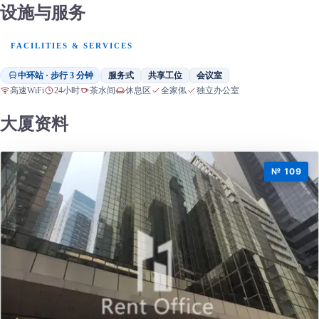
设施与服务
FACILITIES & SERVICES
中环站 · 步行 3 分钟
服务式
共享工位
会议室
高速WiFi
24小时
茶水间
休息区
全家俬
独立办公室
大厦资料
№ 109