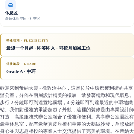
休息区
舒适休憩空间 · 社交区
弹性租期 · FLEXIBILITY
最短一个月起 · 即签即入 · 可按月加减工位
优质地段 · GRADE
Grade A
· 中环
歡迎來到帝納大廈 - 律敦治中心，這是位於中環都爹利街的共享
辦公室，分佈在兩層設計精美的樓層，散發著精緻和現代氣息。
步行 2 分鐘即可到達置地廣場，4 分鐘即可到達最近的中環地鐵
站。我們對優雅的承諾超越了外觀，這裡的裝修是由專業設計師
打造，高級服務式辦公室融合了優雅和便利。共享辦公室還設有
豪華休息室，配有豪華真皮座椅和華麗的天鵝絨沙發，為您放鬆
身心並與志趣相投的專業人士交流提供了完美的環境。在帝納大